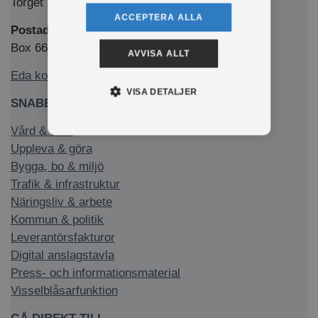
Torget 1, 673 32 Charlottenberg
ACCEPTERA ALLA
Postadress
Box 66, 673 22 Charlottenberg
AVVISA ALLT
Eda kommun på Facebook
VISA DETALJER
SNABBLÄNKAR
Vård & stöd
Uppleva & göra
Bygga, bo & miljö
Trafik & infrastruktur
Näringsliv & arbete
Kommun & politik
Leverantörsfakturor
Digital anslagstavla
Press- och informationsmaterial
Visselblåsarfunktion