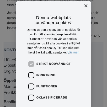
×
uppskattning och tacka för rådigt ingripande."
Josefina och Allie såg röken när de var på väg till skolan och
Denna webbplats
sprang genast till huset för att väcka sin granne. Tack vare
använder cookies
deras snabba agerande kunde grannen ta sig ut oskadd, en
insats som verkligen visar mod och handlingskraft!
Denna webbplats använder cookies för
att förbättra användarupplevelsen.
2025-10-15
Genom att använda vår webbplats
samtycker du till alla cookies i enlighet
med vår cookiepolicy. Du kan när som
KONTAKTA OSS
helst återkalla ditt samtycke.
Läs mer
Tfn: +46 (0)571-281 00
STRIKT NÖDVÄNDIGT
E-post: kommun@eda.se
Org.nr: 212000-1769
INRIKTNING
Öppettider Medborgarkontor/växel
Mån-tors 8.00-12.00 & 13.00-16.00
FUNKTIONER
Fre 8.00-12.00 & 13.00-15.00
OKLASSIFICERADE
Besöksadress