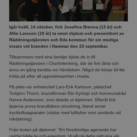
Igår kväll, 14 oktober, fick Josefina Brenna (13 år) och
Allie Larsson (10 år) ta emot diplom och presentkort av
Räddningstjänsten och Eda kommun för sin modiga
insats vid branden i Hammar den 23 september.
Tillsammans med sina familjer bjöds de in till
Räddningstjänsten i Charlottenberg, där de fick tårta och
ännu en gång berätta om händelsen. Något de börjar bli lite
trötta på efter all uppmärksamhet i media.
På plats var enhetschef Lars-Erik Karlsson, platschef
Torbjörn Thorin, brandförman Elin Kyrksjö och kommunalråd
Hanna Andersson, som delade ut diplomen. Efteråt fick
tjejerna prova brandbilens utrustning, bland annat
tryckluftsapparater (västar med lufttuber som används vid
rökdykning).
Från texten på diplomet: "Ert föredömliga agerande har
räddat både liv och egendom. Vi vill på detta sätt visa vår