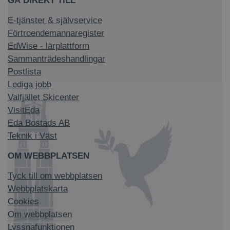
GÅ DIREKT TILL
E-tjänster & självservice
Förtroendemannaregister
EdWise - lärplattform
Sammanträdeshandlingar
Postlista
Lediga jobb
Valfjället Skicenter
VisitEda
Eda Bostads AB
Teknik i Väst
OM WEBBPLATSEN
Tyck till om webbplatsen
Webbplatskarta
Cookies
Om webbplatsen
Lyssnafunktionen