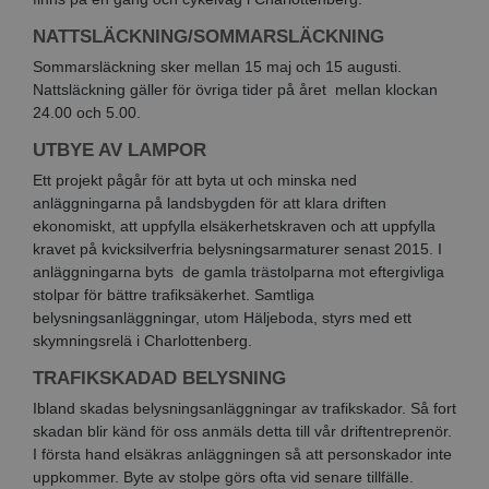
NATTSLÄCKNING/
SOMMARSLÄCKNING
Sommarsläckning sker mellan 15 maj och 15 augusti.
Nattsläckning gäller för övriga tider på året mellan klockan
24.00 och 5.00.
UTBYE AV LAMPOR
Ett projekt pågår för att byta ut och minska ned
anläggningarna på landsbygden för att klara driften
ekonomiskt, att uppfylla elsäkerhetskraven och att uppfylla
kravet på kvicksilverfria belysningsarmaturer senast 2015. I
anläggningarna byts de gamla trästolparna mot eftergivliga
stolpar för bättre trafiksäkerhet. Samtliga
belysningsanläggningar, utom Häljeboda, styrs med ett
skymningsrelä i Charlottenberg.
TRAFIKSKADAD BELYSNING
Ibland skadas belysningsanläggningar av trafikskador. Så fort
skadan blir känd för oss anmäls detta till vår driftentreprenör.
I första hand elsäkras anläggningen så att personskador inte
uppkommer. Byte av stolpe görs ofta vid senare tillfälle.