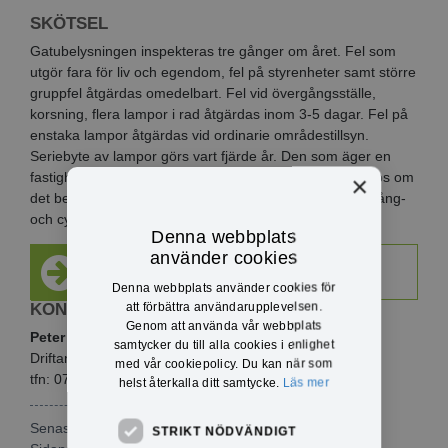
SKÖTSEL
Gatubelysningen inspekteras tre gånger om året. Fel som
utgör fara för liv och egendom, fel på styrenheter samt större
gruppfel åtgärdas omedelbart. Fel vid övergångsställe,
korsning, flera lampor i rad åtgärdas inom 3-5 dagar. Fel på
enstaka lampor åtgärdas vid ordinarie områdestillsyn.
Seriebyte av lampor görs vart fjärde år. Den som äger en
fastighet med träd eller buskar, ska se till att dessa klipps om
×
det behövs, så att ljuset når fram på gator, vägar och gång-
och cykelvägar.
Denna webbplats
använder cookies
Felanmälan via e-tjänst
Denna webbplats använder cookies för
att förbättra användarupplevelsen.
KONTAKTINFO
Genom att använda vår webbplats
Peter Wester
samtycker du till alla cookies i enlighet
Driftansvarig belysning, Teknik i Väst AB
med vår cookiepolicy. Du kan när som
tfn: 073-691 88 11
helst återkalla ditt samtycke.
Läs mer
Senast publicerad: 2024-01-15
STRIKT NÖDVÄNDIGT