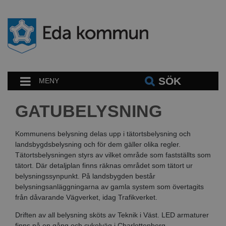
SÖK
MENY
GATUBELYSNING
Kommunens belysning delas upp i tätortsbelysning och
landsbygdsbelysning och för dem gäller olika regler.
Tätortsbelysningen styrs av vilket område som fastställts som
tätort. Där detaljplan finns räknas området som tätort ur
belysningssynpunkt. På landsbygden består
belysningsanläggningarna av gamla system som övertagits
från dåvarande Vägverket, idag Trafikverket.
Driften av all belysning sköts av Teknik i Väst. LED armaturer
finns på en gång och cykelväg i Charlottenberg.