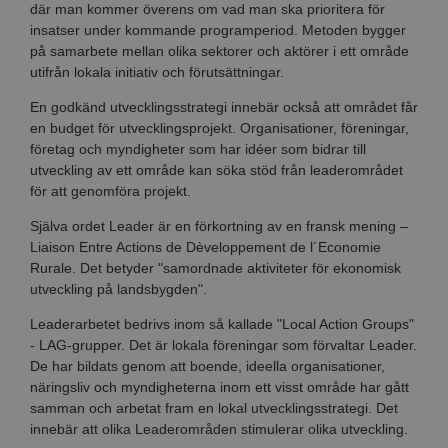
där man kommer överens om vad man ska prioritera för
insatser under kommande programperiod. Metoden bygger
på samarbete mellan olika sektorer och aktörer i ett område
utifrån lokala initiativ och förutsättningar.
En godkänd utvecklingsstrategi innebär också att området får
en budget för utvecklingsprojekt. Organisationer, föreningar,
företag och myndigheter som har idéer som bidrar till
utveckling av ett område kan söka stöd från leaderområdet
för att genomföra projekt.
Själva ordet Leader är en förkortning av en fransk mening –
Liaison Entre Actions de Dèveloppement de l´Economie
Rurale. Det betyder "samordnade aktiviteter för ekonomisk
utveckling på landsbygden".
Leaderarbetet bedrivs inom så kallade "Local Action Groups"
- LAG-grupper. Det är lokala föreningar som förvaltar Leader.
De har bildats genom att boende, ideella organisationer,
näringsliv och myndigheterna inom ett visst område har gått
samman och arbetat fram en lokal utvecklingsstrategi. Det
innebär att olika Leaderområden stimulerar olika utveckling.