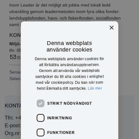
Inom Leader är det möjligt att jobba med lokalt ledd
utveckling genom leadermetoden inom fyra olika fonder:
landsbygdsfonden, havs- och fiskerifonden, socialfonden
samt regionalfonden.
×
KONTAKTINFO
Denna webbplats
Miljö- och byggavdelningen
använder cookies
tfn: 0571-180 720
miljo@eda.se
Denna webbplats använder cookies för
att förbättra användarupplevelsen.
Genom att använda vår webbplats
Senast publicerad: 2024-01-16
samtycker du till alla cookies i enlighet
Sidansvarig:
Margareta Bergman
med vår cookiepolicy. Du kan när som
helst återkalla ditt samtycke.
Läs mer
STRIKT NÖDVÄNDIGT
KONTAKTA OSS
Tfn: +46 (0)571-281 00
INRIKTNING
E-post: kommun@eda.se
FUNKTIONER
Org.nr: 212000-1769