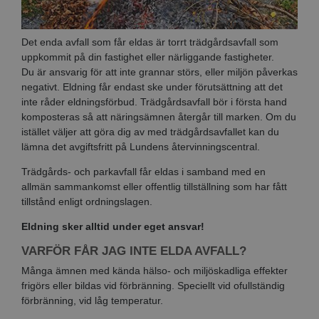
Det enda avfall som får eldas är torrt trädgårdsavfall som
uppkommit på din fastighet eller närliggande fastigheter.
Du är ansvarig för att inte grannar störs, eller miljön påverkas
negativt. Eldning får endast ske under förutsättning att det
inte råder eldningsförbud. Trädgårdsavfall bör i första hand
komposteras så att näringsämnen återgår till marken. Om du
istället väljer att göra dig av med trädgårdsavfallet kan du
lämna det avgiftsfritt på Lundens återvinningscentral.
Trädgårds- och parkavfall får eldas i samband med en
allmän sammankomst eller offentlig tillställning som har fått
tillstånd enligt ordningslagen.
Eldning sker alltid under eget ansvar!
VARFÖR FÅR JAG INTE ELDA AVFALL?
Många ämnen med kända hälso- och miljöskadliga effekter
frigörs eller bildas vid förbränning. Speciellt vid ofullständig
förbränning, vid låg temperatur.