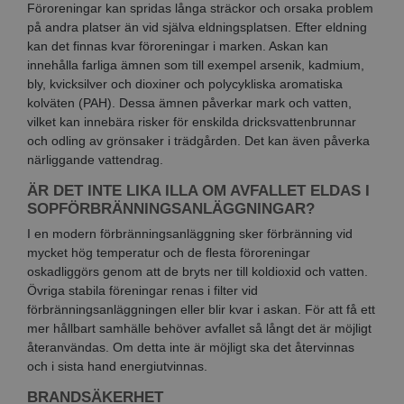
Föroreningar kan spridas långa sträckor och orsaka problem
på andra platser än vid själva eldningsplatsen. Efter eldning
kan det finnas kvar föroreningar i marken. Askan kan
innehålla farliga ämnen som till exempel arsenik, kadmium,
bly, kvicksilver och dioxiner och polycykliska aromatiska
kolväten (PAH). Dessa ämnen påverkar mark och vatten,
vilket kan innebära risker för enskilda dricksvattenbrunnar
och odling av grönsaker i trädgården. Det kan även påverka
närliggande vattendrag.
ÄR DET INTE LIKA ILLA OM AVFALLET ELDAS I
SOPFÖRBRÄNNINGSANLÄGGNINGAR?
I en modern förbränningsanläggning sker förbränning vid
mycket hög temperatur och de flesta föroreningar
oskadliggörs genom att de bryts ner till koldioxid och vatten.
Övriga stabila föreningar renas i filter vid
förbränningsanläggningen eller blir kvar i askan. För att få ett
mer hållbart samhälle behöver avfallet så långt det är möjligt
återanvändas. Om detta inte är möjligt ska det återvinnas
och i sista hand energiutvinnas.
BRANDSÄKERHET