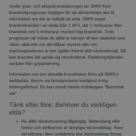
Under gräs- och skogsbrandsäsongen tar SMHI fram
brandriskprognoser dagligen för att allmänheten ska få
information om det är riskfyllt att elda. SMHI anger
brandriskvärdet i en skala från 1 till 5, där 1 motsvarar liten
brandrisk och 5 motsvarar mycket hög brandrisk. Trots
prognosen så måste du alltid ta hänsyn till den väderlek som
råder, elda inte om det blåser mycket eller om
markvegetationen är torr (gäller främst dött växtmaterial). Då
kan branden lätt sprida sig okontrollerat. Räddningstjänsten
avråder från gräsbränning.
Information om den aktuella brandrisken finns på SMHI:s
webbplats, liksom via länsstyrelsens karttjänst kring
eldningsförbud. Du kan också hämta mobilappen "Brandrisk
ute".
Tänk efter före: Behöver du verkligen
elda?
Ha alltid släckutrustning tillgänglig. Vattenslang eller
hinkar och strilkannor är lämpliga släckredskap. Även
vid eldning i liten omfattning ska släckredskap finnas