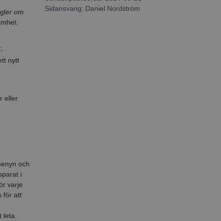
Sidansvarig:
Daniel Nordström
egler om
amhet.
-
tt nytt
 eller
tmenyn och
sparat i
ör varje
 för att
 leta.