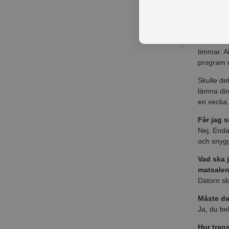
Vad skul
ska?
Kontakta 
stöldmark
timmar. A
program o
Skulle de
lämna din
en vecka
Får jag 
Nej, Enda
och snygg
Vad ska j
matsale
Datorn sk
Måste da
Ja, du be
Hur tran