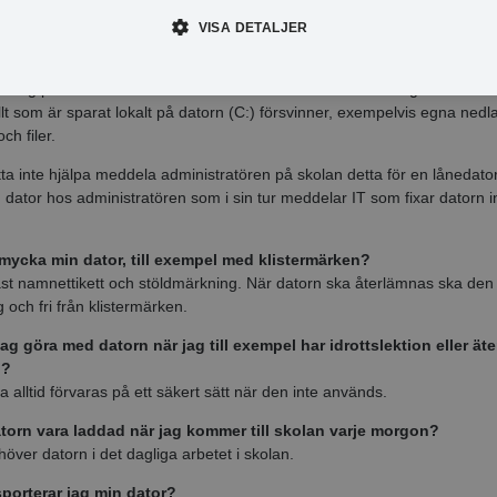
le hända om det kommer virus i datorn eller att den inte fungerar
VISA DETALJER
Edit(chatbot i Teams) eller skicka ett mail till kommunens IT-Support m
ering på datorn samt vad som är fel och en ominstallation görs inom n
llt som är sparat lokalt på datorn (C:) försvinner, exempelvis egna ned
ch filer.
tta inte hjälpa meddela administratören på skolan detta för en lånedato
 dator hos administratören som i sin tur meddelar IT som fixar datorn
.
smycka min dator, till exempel med klistermärken?
st namnettikett och stöldmärkning. När datorn ska återlämnas ska den
 och fri från klistermärken.
ag göra med datorn när jag till exempel har idrottslektion eller äter
n?
a alltid förvaras på ett säkert sätt när den inte används.
torn vara laddad när jag kommer till skolan varje morgon?
höver datorn i det dagliga arbetet i skolan.
sporterar jag min dator?