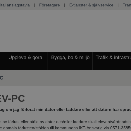
ital anslagstavla
|
Företagare
|
E-tjänster & självservice
|
Tran
Uppleva & göra
Bygga, bo & miljö
Trafik & infrastr
PC
EV-PC
ag om jag förlorat min dator eller laddare eller att datorn har spr
e av förlust eller stöld av dator och/eller laddare skall eleven/vårdnads
anmäla förlusten/stölden till kommunens IKT-Ansvarig via 0571-3585