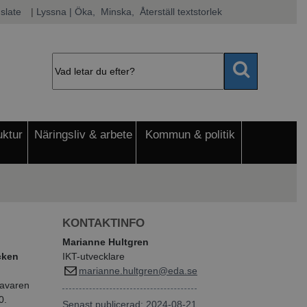
slate
|
Lyssna
 | Öka, 
 Minska, 
 Återställ textstorlek
uktur
Näringsliv & arbete
Kommun & politik
KONTAKTINFO
Marianne Hultgren
ucken
IKT-utvecklare
marianne.hultgren@eda.se
havaren
0.
Senast publicerad: 2024-08-21