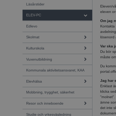
Läsårstider
Eleven/vå
eleven or
ELEV-PC
Om jag mi
Edlevo
Kontakta 
avdelning
lösenord 
Skolmat
Var ska j
Kulturskola
Du bör sp
måste omi
Vuxenutbildning
Du kommer
Kommunala aktivitetsansvaret, KAA
portal.off
Jag har s
Elevhälsa
Enklast ä
klicka se
Mobbning, trygghet, säkerhet
"molnet".
ämne som 
Resor och inneboende
det inte s
dokument s
Studie och yrkesvägledning