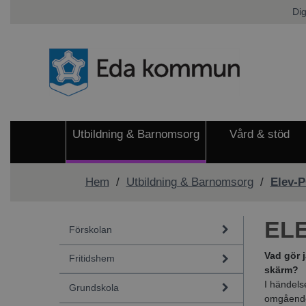
Dig
Utbildning & Barnomsorg
Vård & stöd
Hem
/
Utbildning & Barnomsorg
/
Elev-
EL
Förskolan
Vad gör j
Fritidshem
skärm?
I händels
Grundskola
omgående 