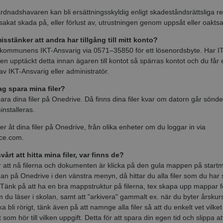
rdnadshavaren kan bli ersättningsskyldig enligt skadeståndsrättsliga r
sakat skada på, eller förlust av, utrustningen genom uppsåt eller oakts
sstänker att andra har tillgång till mitt konto?
kommunens IKT-Ansvarig via 0571–35850 för ett lösenordsbyte. Har IT
en upptäckt detta innan ägaren till kontot så spärras kontot och du får e
av IKT-Ansvarig eller administratör.
ag spara mina filer?
ara dina filer på Onedrive. Då finns dina filer kvar om datorn går sönder
nstalleras.
 åt dina filer på Onedrive, från olika enheter om du loggar in via
ice.com.
vårt att hitta mina filer, var finns de?
r att nå filerna och dokumenten är klicka på den gula mappen på star
dan på Onedrive i den vänstra menyn, då hittar du alla filer som du har 
 Tänk på att ha en bra mappstruktur på filerna, tex skapa upp mappar f
du läser i skolan, samt att "arkivera" gammalt ex. när du byter årskurs
ka bli rörigt, tänk även på att namnge alla filer så att du enkelt vet vilket
om hör till vilken uppgift. Detta för att spara din egen tid och slippa att