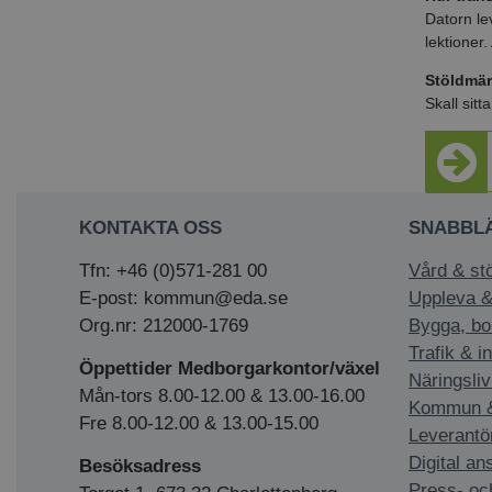
Datorn le
lektioner
Stöldmär
Skall sitt
KONTAKTA OSS
SNABBL
Tfn: +46 (0)571-281 00
Vård & st
E-post: kommun@eda.se
Uppleva &
Org.nr: 212000-1769
Bygga, bo
Trafik & i
Öppettider Medborgarkontor/växel
Näringsliv
Mån-tors 8.00-12.00 & 13.00-16.00
Kommun & 
Fre 8.00-12.00 & 13.00-15.00
Leverantö
Digital an
Besöksadress
Press- oc