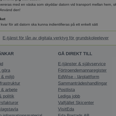
vereras med en väska som skyddar datorn vid transport mellan hem, s
. Använd den!
ket
a kvar för att datorn ska kunna indientifieras på ett enkelt sätt
E-tjänst för lån av digitala verktyg för grundskoleelever
ÄNKAR
GÅ DIREKT TILL
öd
E-tjänster & självservice
 göra
Förtroendemannaregister
 & miljö
EdWise - lärplattform
nfrastruktur
Sammanträdeshandlingar
 & arbete
Postlista
politik
Lediga jobb
rsfakturor
Valfjället Skicenter
slagstavla
VisitEda
h informationsmaterial
Eda Bostads AB