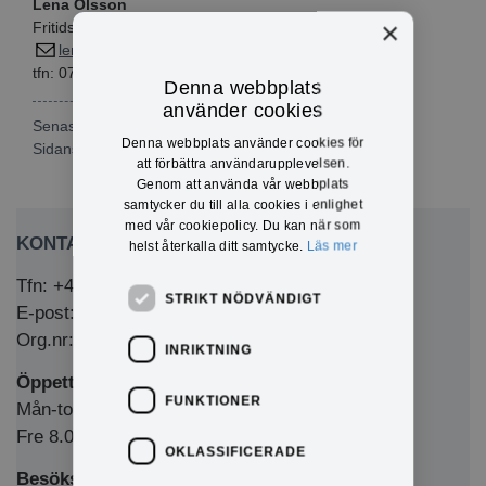
Lena Olsson
×
Fritids- och kulturchef
lena2.olsson@eda.se
tfn: 07
2-247 51 20
Denna webbplats
använder cookies
Senast publicerad: 2025-12-10
Denna webbplats använder cookies för
Sidansvarig:
Lena Olsson
att förbättra användarupplevelsen.
Genom att använda vår webbplats
samtycker du till alla cookies i enlighet
med vår cookiepolicy. Du kan när som
KONTAKTA OSS
helst återkalla ditt samtycke.
Läs mer
Tfn: +46 (0)571-281 00
STRIKT NÖDVÄNDIGT
E-post: kommun@eda.se
Org.nr: 212000-1769
INRIKTNING
Öppettider Medborgarkontor/växel
FUNKTIONER
Mån-tors 8.00-12.00 & 13.00-16.00
Fre 8.00-12.00 & 13.00-15.00
OKLASSIFICERADE
Besöksadress