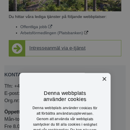
Du hittar våra lediga tjänster på följande webbplatser:
Offentliga jobb
Arbetsförmedlingen (Platsbanken)
Intresseanmäl via e-tjänst
KONTAKTA OSS
×
Tfn: +46 (0)571-281 00
Denna webbplats
E-post: kommun@eda.se
använder cookies
Org.nr: 212000-1769
Denna webbplats använder cookies för
Öppettider Medborgarkontor/växel
att förbättra användarupplevelsen.
Mån-tors 8.00-12.00 & 13.00-16.00
Genom att använda vår webbplats
samtycker du till alla cookies i enlighet
Fre 8.00-12.00 & 13.00-15.00