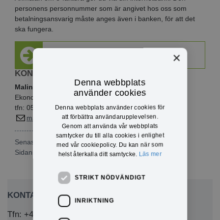
personens personnummer som är angivet hos oss som
betalningsansvarig måste anges även i banken, för att det
ska fungera.
×
Anmälan om autogiro via e-tjänst
KONTAKTINFO
Denna webbplats
Malin Lind
använder cookies
Ekonom
Denna webbplats använder cookies för
tfn: 0571-180 763
att förbättra användarupplevelsen.
malin.lind@eda.se
Genom att använda vår webbplats
samtycker du till alla cookies i enlighet
Senast publicerad: 2024-01-10
med vår cookiepolicy. Du kan när som
Sidansvarig:
Malin Lind
helst återkalla ditt samtycke.
Läs mer
STRIKT NÖDVÄNDIGT
KONTAKTA OSS
INRIKTNING
Tfn: +46 (0)571-281 00