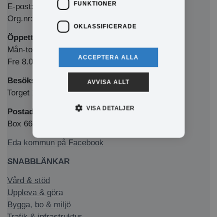
FUNKTIONER
E-post: kommun@eda.se
Org.nr: 212000-1769
OKLASSIFICERADE
Öppettider Medborgarkontor/växel
Mån-tors 8.00-12.00 & 13.00-16.00
ACCEPTERA ALLA
Fre 8.00-12.00 & 13.00-15.00
Besöksadress
AVVISA ALLT
Torget 1, 673 32 Charlottenberg
VISA DETALJER
Postadress
Box 66, 673 22 Charlottenberg
Eda kommun på Facebook
SNABBLÄNKAR
Vård & stöd
Uppleva & göra
Bygga, bo & miljö
Trafik & infrastruktur