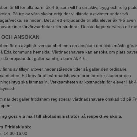
bben är till för alla barn
, åk
4-6
,
som vill ha en aktiv, trygg och rolig plats
skolan.
På tre av våra skolor erbjuder vi riktade aktiviteter
under
två
agar/vecka, se nedan.
Det är ett erbjudande till alla elever åk
4-6
även
avare inte förvärvsarbetar eller studerar. Dessa
dagar serveras ett me
T OCH ANSÖKAN
ubben är en avgiftsfri verksamhet men en ansökan om plats måste göras
 på Eda kommuns hemsida. Vårdnadshavare kan ansöka om plats oavse
er då erbjudandet gäller samtliga barn åk 4-6.
finns av tillsyn utöver nedanstående tider så gäller den ordinarie
rksamheten. Ett krav är att vårdnadshavare arbetar eller studerar och
tningsintyg ska lämnas in.
Verksamheten är
kostnadsfri för elever i åk
4
llsynstid.
m när det gäller fritidshem registrerar vårdnadshavare önskad tid på Fr
appen.
ng görs via mail till skoladministratör på respektive skola.
rs Fritidsklubb:
: 14:30-16:00