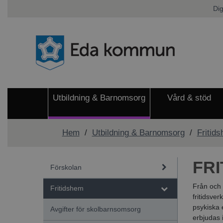
Dig
Utbildning & Barnomsorg
Vård & stöd
Hem
/
Utbildning & Barnomsorg
/
Fritid
FR
Förskolan
Från och 
Fritidshem
fritidsve
psykiska 
Avgifter för skolbarnsomsorg
erbjudas i