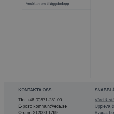
Ansökan om tilläggsbelopp
KONTAKTA OSS
SNABBL
Tfn: +46 (0)571-281 00
Vård & st
E-post: kommun@eda.se
Uppleva &
Org.nr: 212000-1769
Bygga, bo