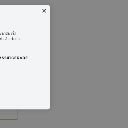
×
nvända vår
lst återkalla
ASSIFICERADE