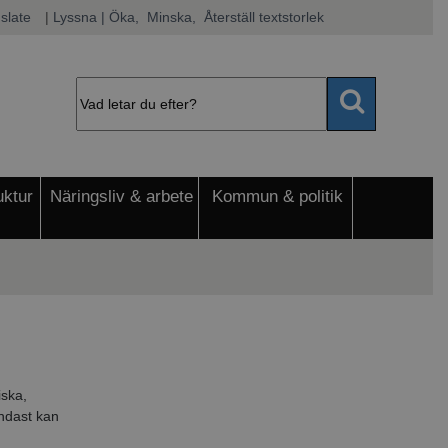
slate
|
Lyssna
 | Öka, 
 Minska, 
 Återställ textstorlek
uktur
Näringsliv & arbete
Kommun & politik
iska,
endast kan