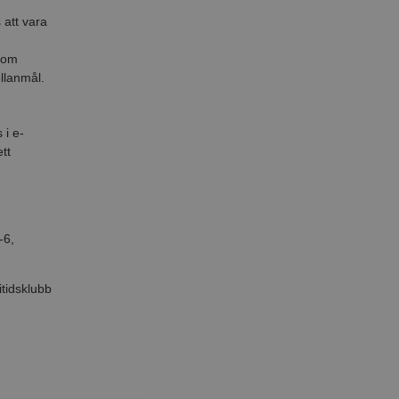
 att vara
 om
llanmål.
 i e-
tt
-6
,
itidsklubb