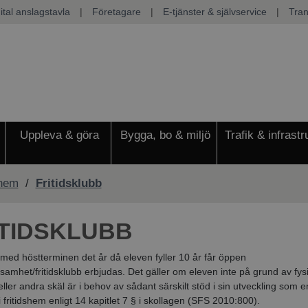
ital anslagstavla
|
Företagare
|
E-tjänster & självservice
|
Tran
Uppleva & göra
Bygga, bo & miljö
Trafik & infrastr
shem
/
Fritidsklubb
ITIDSKLUBB
med höstterminen det år då eleven fyller 10 år får öppen
rksamhet/fritidsklubb erbjudas. Det gäller om eleven inte på grund av fys
eller andra skäl är i behov av sådant särskilt stöd i sin utveckling som 
 fritidshem enligt 14 kapitlet 7 § i skollagen (SFS 2010:800).