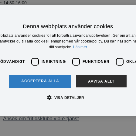
: 14:30-16:00
olans Fritidsklubb:
: 13:20-15:30
Denna webbplats använder cookies
: 13:20-15:00
bplats använder cookies för att förbättra användarupplevelsen. Genom att a
olans Fritidsklubb:
mtycker du till alla cookies i enlighet med vår cookiepolicy. Du kan när som he
: 13.00-15.00
ditt samtycke.
Läs mer
: 13.00-15.00
yskolans Fritidsklubb:
NÖDVÄNDIGT
INRIKTNING
FUNKTIONER
OKL
: 15:15-17:00
 15:15- 17:00
: 13.30-17:00
ACCEPTERA ALLA
AVVISA ALLT
: 13.30-18:00
: 13.30-17.00
VISA DETALJER
Ansök om fritidsklubb via e-tjänst