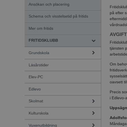
Ansökan och placering
Fritidsklu
på efter 
Schema och visstelsetid på fritids
eftermidd
vårdnadsh
Mer om fritids
AVGIF
FRITIDSKLUBB
Fritidskl
tjänsten
Grundskola
arbetstid
Om behov 
Läsårstider
fritidsve
sysselsät
Elev-PC
oavsett ti
Edlevo
Precis so
i Edlevo-
Skolmat
Uppsägni
Kulturskola
Adolfsfo
Måndagar
Vuxenutbildning