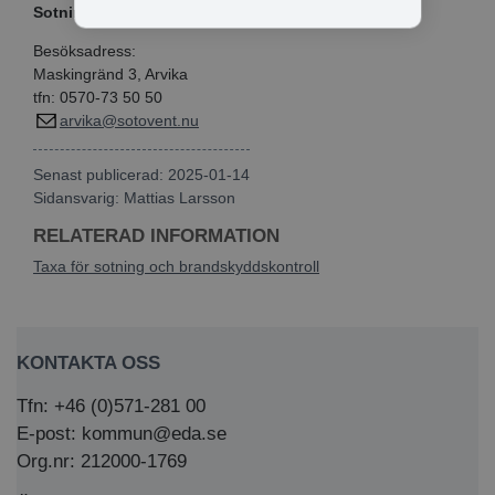
Sotning & Ventilation
Besöksadress:
Maskingränd 3, Arvika
tfn: 0570-73 50 50
arvika@sotovent.nu
Senast publicerad: 2025-01-14
Sidansvarig:
Mattias Larsson
RELATERAD INFORMATION
Taxa för sotning och brandskyddskontroll
KONTAKTA OSS
Tfn: +46 (0)571-281 00
E-post: kommun@eda.se
Org.nr: 212000-1769