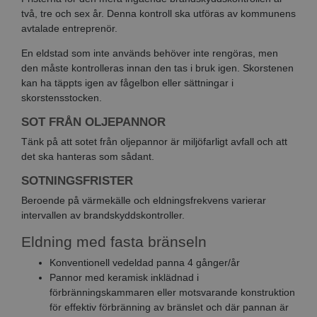
två, tre och sex år. Denna kontroll ska utföras av kommunens
avtalade entreprenör.
En eldstad som inte används behöver inte rengöras, men
den måste kontrolleras innan den tas i bruk igen. Skorstenen
kan ha täppts igen av fågelbon eller sättningar i
skorstensstocken.
SOT FRÅN OLJEPANNOR
Tänk på att sotet från oljepannor är miljöfarligt avfall och att
det ska hanteras som sådant.
SOTNINGSFRISTER
Beroende på värmekälle och eldningsfrekvens varierar
intervallen av brandskyddskontroller.
Eldning med fasta bränseln
Konventionell vedeldad panna 4 gånger/år
Pannor med keramisk inklädnad i
förbränningskammaren eller motsvarande konstruktion
för effektiv förbränning av bränslet och där pannan är