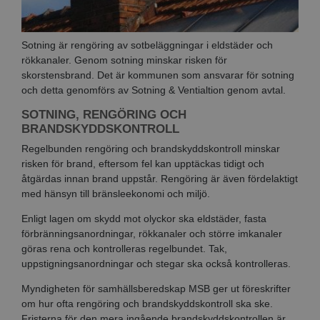
Sotning är rengöring av sotbeläggningar i eldstäder och
rökkanaler. Genom sotning minskar risken för
skorstensbrand. Det är kommunen som ansvarar för sotning
och detta genomförs av Sotning & Ventialtion genom avtal.
SOTNING, RENGÖRING OCH
BRANDSKYDDSKONTROLL
Regelbunden rengöring och brandskyddskontroll minskar
risken för brand, eftersom fel kan upptäckas tidigt och
åtgärdas innan brand uppstår. Rengöring är även fördelaktigt
med hänsyn till bränsleekonomi och miljö.
Enligt lagen om skydd mot olyckor ska eldstäder, fasta
förbränningsanordningar, rökkanaler och större imkanaler
göras rena och kontrolleras regelbundet. Tak,
uppstigningsanordningar och stegar ska också kontrolleras.
Myndigheten för samhällsberedskap MSB ger ut föreskrifter
om hur ofta rengöring och brandskyddskontroll ska ske.
Fristerna för den mera ingående brandskyddskontrollen är