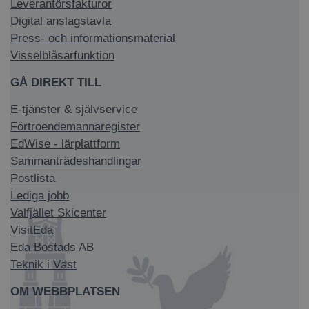
Leverantörsfakturor
Digital anslagstavla
Press- och informationsmaterial
Visselblåsarfunktion
GÅ DIREKT TILL
E-tjänster & självservice
Förtroendemannaregister
EdWise - lärplattform
Sammanträdeshandlingar
Postlista
Lediga jobb
Valfjället Skicenter
VisitEda
Eda Bostads AB
Teknik i Väst
OM WEBBPLATSEN