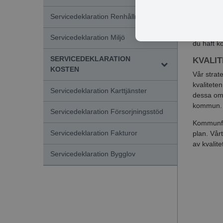
Om vi inte
synpunkte
Servicedeklaration Renhållning
Använd i 
www.eda.
Servicedeklaration Miljö
du haft k
SERVICEDEKLARATION
KVALIT
KOSTEN
Vår strat
kvalitete
Servicedeklaration Karttjänster
dessa omr
kommun.
Servicedeklaration Försorjningsstöd
Kommunful
Servicedeklaration Fakturor
plan. Vår
av kvalite
Servicedeklaration Bygglov