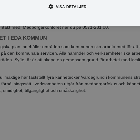
 lever upp till vad vi lovar vill vi gärna att du meddelar oss detta. Dina
VISA DETALJER
r ger oss värdefull information och möjlighet att förbättra våra verksam
detta fall vårt formulär för synpunkter som du kan hitta på
se/synpunkter samt i Medborgarkontoret och hos den person eller ve
ontakt med. Medborgarkontoret når du på 0571-281 00.
ET I EDA KOMMUN
egiska plan innehåller områden som kommunen ska arbeta med för att f
n på den kommunala servicen. Alla nämnder och verksamheter ska arb
åden. Syftet är är att skapa en gemensam grund för arbetet med kvalit
lmäktige har fastställt fyra kännetecken/värdegrund i kommunens str
t förhållningssätt i verksamheten utgår från medborgarfokus och känn
t, smidighet, tillgänglighet och småskalighet.