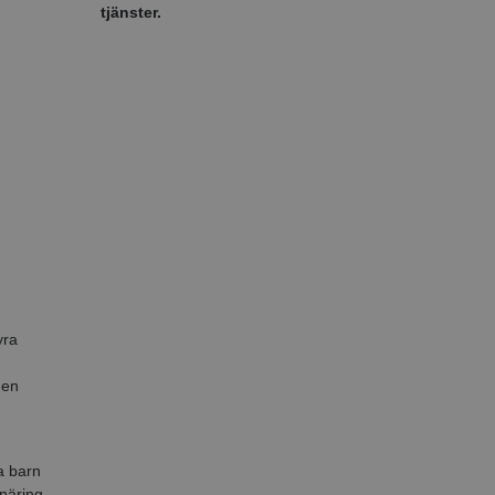
tjänster.
yra
 en
a barn
rnäring