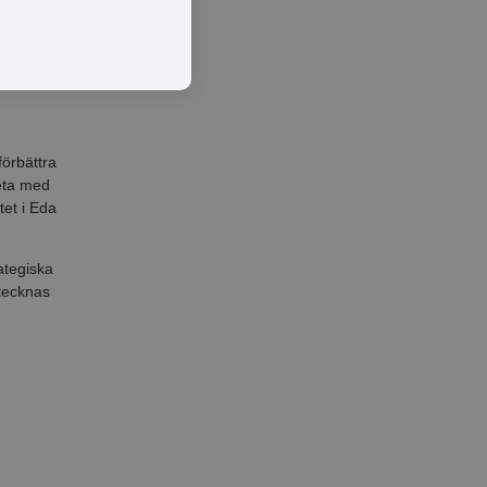
heter.
rksamhet
örbättra
eta med
et i Eda
ategiska
etecknas