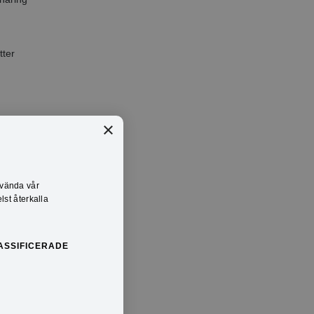
tter
×
nvända vår
lst återkalla
ASSIFICERADE
inn.