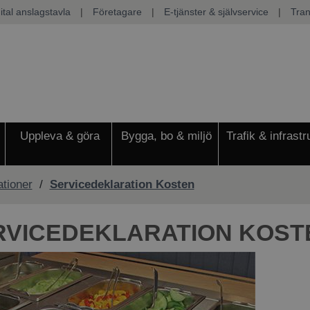
ital anslagstavla
|
Företagare
|
E-tjänster & självservice
|
Tran
Uppleva & göra
Bygga, bo & miljö
Trafik & infrastr
ationer
/
Servicedeklaration Kosten
RVICEDEKLARATION KOST