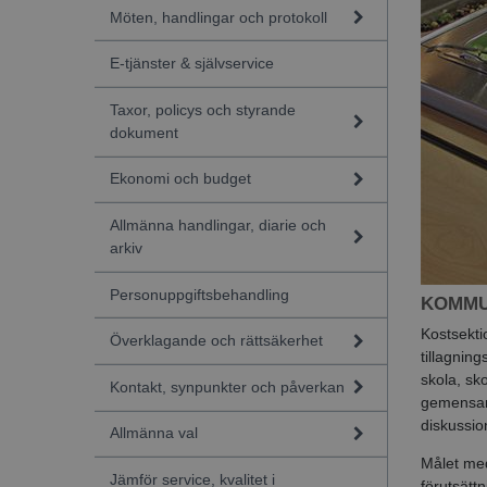
Möten, handlingar och protokoll
E-tjänster & självservice
Taxor, policys och styrande
dokument
Ekonomi och budget
Allmänna handlingar, diarie och
arkiv
Personuppgiftsbehandling
KOMMU
Kostsekti
Överklagande och rättsäkerhet
tillagnin
skola, sk
Kontakt, synpunkter och påverkan
gemensam
diskussio
Allmänna val
Målet med
Jämför service, kvalitet i
förutsätt