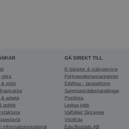
ÄNKAR
GÅ DIREKT TILL
öd
E-tjänster & självservice
 göra
Förtroendemannaregister
 & miljö
EdWise - lärplattform
nfrastruktur
Sammanträdeshandlingar
 & arbete
Postlista
politik
Lediga jobb
rsfakturor
Valfjället Skicenter
slagstavla
VisitEda
h informationsmaterial
Eda Bostads AB