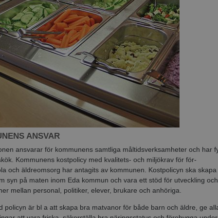
NENS ANSVAR
onen ansvarar för kommunens samtliga måltidsverksamheter och har f
gskök. Kommunens kostpolicy med kvalitets- och miljökrav för för-
ola och äldreomsorg har antagits av kommunen. Kostpolicyn ska skapa
 syn på maten inom Eda kommun och vara ett stöd för utveckling och
ner mellan personal, politiker, elever, brukare och anhöriga.
 policyn är bl a att skapa bra matvanor för både barn och äldre, ge all
ningar att vara friska, säkerställa bra näringsstatus och förebygga unde