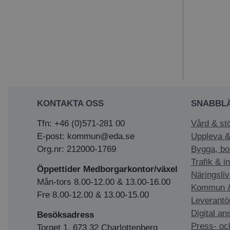
KONTAKTA OSS
SNABBL
Tfn: +46 (0)571-281 00
Vård & st
E-post: kommun@eda.se
Uppleva &
Org.nr: 212000-1769
Bygga, bo
Trafik & i
Öppettider Medborgarkontor/växel
Näringsliv
Mån-tors 8.00-12.00 & 13.00-16.00
Kommun & 
Fre 8.00-12.00 & 13.00-15.00
Leverantö
Digital an
Besöksadress
Press- oc
Torget 1, 673 32 Charlottenberg