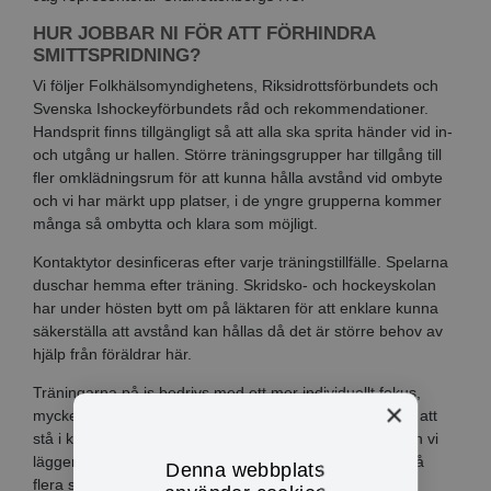
HUR JOBBAR NI FÖR ATT FÖRHINDRA
SMITTSPRIDNING?
Vi följer Folkhälsomyndighetens, Riksidrottsförbundets och
Svenska Ishockeyförbundets råd och rekommendationer.
Handsprit finns tillgängligt så att alla ska sprita händer vid in-
och utgång ur hallen. Större träningsgrupper har tillgång till
fler omklädningsrum för att kunna hålla avstånd vid ombyte
och vi har märkt upp platser, i de yngre grupperna kommer
många så ombytta och klara som möjligt.
Kontaktytor desinficeras efter varje träningstillfälle. Spelarna
duschar hemma efter träning. Skridsko- och hockeyskolan
har under hösten bytt om på läktaren för att enklare kunna
säkerställa att avstånd kan hållas då det är större behov av
hjälp från föräldrar här.
Träningarna på is bedrivs med ett mer individuellt fokus,
×
mycket stationsträning där spelarna är aktiva istället för att
stå i kö. Det är något vi försöker göra annars också men vi
lägger extra mycket vikt vid det nu. Anslag sitter uppe på
Denna webbplats
flera ställen i Gränshallen för att uppmana till att tvätta