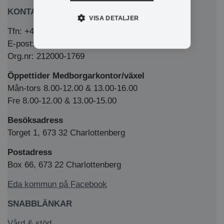
KONTAKTA OSS
VISA DETALJER
Tfn: +46 (0)571-281 00
E-post: kommun@eda.se
Org.nr: 212000-1769
Öppettider Medborgarkontor/växel
Mån-tors 8.00-12.00 & 13.00-16.00
Fre 8.00-12.00 & 13.00-15.00
Besöksadress
Torget 1, 673 32 Charlottenberg
Postadress
Box 66, 673 22 Charlottenberg
Eda kommun på Facebook
SNABBLÄNKAR
Vård & stöd