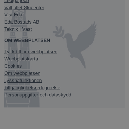
Lediga jobb
Valfjället Skicenter
VisitEda
Eda Bostads AB
Teknik i Väst
OM WEBBPLATSEN
Tyck till om webbplatsen
Webbplatskarta
Cookies
Om webbplatsen
Lyssnafunktionen
Tillgänglighetsredogörelse
Personuppgifter och dataskydd