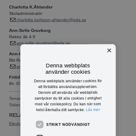
Charlotta K.Åhlander
Skoladministratör
charlotta.karlsson-ahlander@eda.se
Ann-Sofie Gruvborg
Rektor åk 4-9
ann-sofie.gruvborg@eda.se
×
Ann-Louise Ränkeskog
Bitr.Rektor fritids och åk F-3
Denna webbplats
ann-louise.rankeskog@eda.se
använder cookies
Fritidshemmet Kometen
Denna webbplats använder cookies för
tfn:
070-581 06 70
att förbättra användarupplevelsen.
Genom att använda vår webbplats
Senast publicerad: 2026-02-20
samtycker du till alla cookies i enlighet
med vår cookiepolicy. Du kan när som
Sidansvarig:
Charlotta Karlsson Åhlander
helst återkalla ditt samtycke.
Läs mer
RELATERAD INFORMATION
Elevhälsan
STRIKT NÖDVÄNDIGT