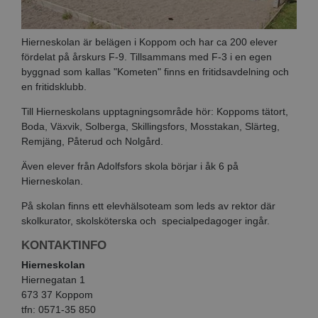
Hierneskolan är belägen i Koppom och har ca 200 elever
fördelat på årskurs F-9. Tillsammans med F-3 i en egen
byggnad som kallas "Kometen" finns en fritidsavdelning och
en fritidsklubb.
Till Hierneskolans upptagningsområde hör: Koppoms tätort,
Boda, Växvik, Solberga, Skillingsfors, Mosstakan, Slärteg,
Remjäng, Påterud och Nolgård.
Även elever från Adolfsfors skola börjar i åk 6 på
Hierneskolan.
På skolan finns ett elevhälsoteam som leds av rektor där
skolkurator, skolsköterska och specialpedagoger ingår.
KONTAKTINFO
Hierneskolan
Hiernegatan 1
673 37 Koppom
tfn: 0571-35 850