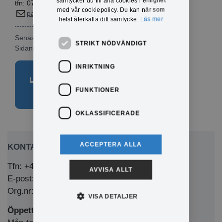
samtycker du till alla cookies i enlighet
tfn: 070-220 12 28
med vår cookiepolicy. Du kan när som
par.sundman@eda.se
helst återkalla ditt samtycke.
Läs mer
Senast publicerad: 2024-09-13
STRIKT NÖDVÄNDIGT
Sidansvarig:
Pär Sundman
INRIKTNING
Läs mer i foldern om
servicepunkter
FUNKTIONER
OKLASSIFICERADE
ACCEPTERA ALLA
KONTAKTA OSS
Tfn: +46 (0)571-281 00
AVVISA ALLT
E-post: kommun@eda.se
Org.nr: 212000-1769
VISA DETALJER
Öppettider Medborgarkontor/växel