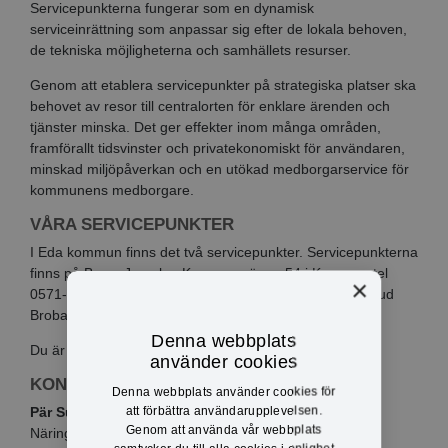
Servicepunkterna fungerar som en dynamisk
serviceinrättning som anpassar sig efter de lokala behoven,
de tekniska möjligheterna och samhällets resurser.
Genom att etablera servicepunkter på strategiska platser ska
behovet av resor till centralorten för enklare ärenden och
tjänster minska. Det ger effekter inom många områden,
framförallt tidsvinster och privatekonomiskt för användaren,
minskad miljöpåverkan och en utökad medborgarservice för
kommunens medborgare.
VÅRA SERVICEPUNKTER
I Eda kommun finns det två servicepunkter. Servicepunkterna
finns på ByggaJarnske, Koppomsvägen 54 i Koppom, tel
×
0571-100 05 och
Spinnhjulet i Skillingsfors
, Gunnerud
Brobacka, mob +46 (0)70 566 9611.
Denna webbplats
Du är välkommen att besöka dessa.
använder cookies
KONTAKTINFO
Denna webbplats använder cookies för
att förbättra användarupplevelsen.
Pär Sundman
Genom att använda vår webbplats
Näringslivsutvecklare