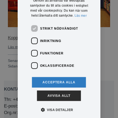
Genom att använda vår webbplats
samtycker du till alla cookies i enlighet
med vår cookiepolicy. Du kan när som
helst återkalla ditt samtycke.
Läs mer
STRIKT NÖDVÄNDIGT
Koppoms bibliotek
INRIKTNING
Läs mer om Koppoms bibliotek
FUNKTIONER
Senast publicerad: 2026-04-01
OKLASSIFICERADE
Sidansvarig:
Lena Olsson
ACCEPTERA ALLA
KONTAKTA OSS
AVVISA ALLT
Tfn: +46 (0)571-281 00
E-post: kommun@eda.se
VISA DETALJER
Org.nr: 212000-1769