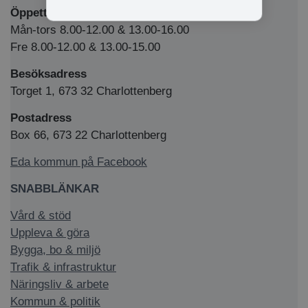
Öppettider Medborgarkontor/växel
Mån-tors 8.00-12.00 & 13.00-16.00
Fre 8.00-12.00 & 13.00-15.00
Besöksadress
Torget 1, 673 32 Charlottenberg
Postadress
Box 66, 673 22 Charlottenberg
Eda kommun på Facebook
SNABBLÄNKAR
Vård & stöd
Uppleva & göra
Bygga, bo & miljö
Trafik & infrastruktur
Näringsliv & arbete
Kommun & politik