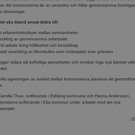
ion där kommunerna lär av varandra och hittar gemensamma lösningar
s utmaningar.
t ska bland annat bidra till:
t erfarenhetsutbyte mellan verksamheter
eckling av gemensamma arbetssätt
rkt arbete kring hållbarhet och beredskap
tsatt utveckling av Morokulien som mötesplats över gränsen
ygger vidare på befintliga samarbeten och innebär inga nya tjänster elle
del.
lla signeringen av avtalet mellan kommunerna planeras att genomföra
n.
amilla Thue, ordförande i Eidskog kommune och Hanna Andersson,
yrelsens ordförande i Eda kommun under arbetet med det nya
avtalet.
2