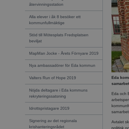
återvinningsstation
Alla elever i åk 8 besöker ett
kommunfullmäktige
Stöd till Mötesplats Fredsplatsen
beviljat
MapMan Jocke - Årets Förnyare 2019
Nya ambassadörer för Eda kommun
Eda komm
Valters Run of Hope 2019
samarbet
Nöjda deltagare i Eda kommuns
Eda och E
rekryteringssatsning
arbetspe
kommunful
Idrottspristagare 2019
samarbete
Signering av det regionala
Avtalet s
krishanteringsrådet
politisk 