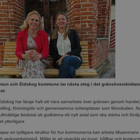
un och Eidskog kommune tar nästa steg i det gränsöverskridan
et.
idskog har länge haft ett nära samarbete över gränsen genom handel
ndling, föreningsliv och gemensamma mötesplatser som Morokulien. N
lmäktige beslutat att godkänna ett nytt avtal som ska stärka och fördj
t ytterligare.
kapar en tydligare struktur för hur kommunerna kan arbeta tillsammans
och verksamhetsnivå. Målet är att utveckla en trygg, hållbar och konkurr