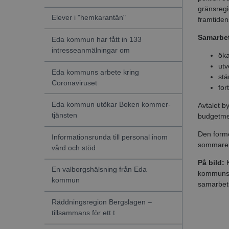
gränsreg
Elever i "hemkarantän"
framtiden
Samarbete
Eda kommun har fått in 133
intresseanmälningar om
öka
utv
Eda kommuns arbete kring
stä
Coronaviruset
for
Eda kommun utökar Boken kommer-
Avtalet b
tjänsten
budgetme
Den forme
Informationsrunda till personal inom
sommare
vård och stöd
På bild:
K
En valborgshälsning från Eda
kommunst
kommun
samarbets
Räddningsregion Bergslagen –
tillsammans för ett t