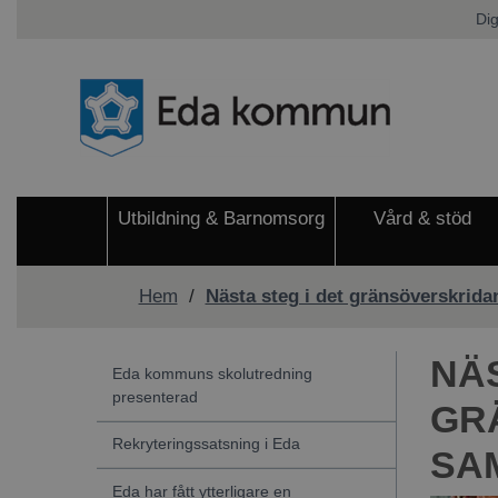
Dig
Utbildning & Barnomsorg
Vård & stöd
Hem
/
Nästa steg i det gränsöverskrid
NÄS
Eda kommuns skolutredning
presenterad
GR
Rekryteringssatsning i Eda
SA
Eda har fått ytterligare en