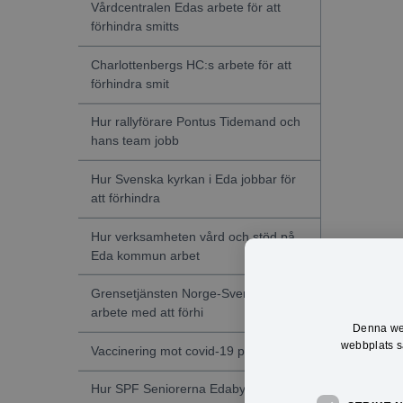
Vårdcentralen Edas arbete för att
förhindra smitts
Charlottenbergs HC:s arbete för att
förhindra smit
Hur rallyförare Pontus Tidemand och
hans team jobb
Hur Svenska kyrkan i Eda jobbar för
att förhindra
Hur verksamheten vård och stöd på
Eda kommun arbet
Grensetjänsten Norge-Sveriges
arbete med att förhi
Denna web
webbplats sa
Vaccinering mot covid-19 påbörjad
Hur SPF Seniorerna Edabygden