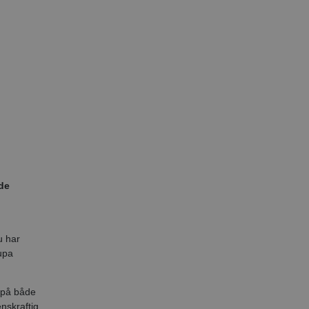
de
,
u har
upa
 på både
enskraftig