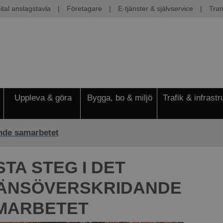
ital anslagstavla
|
Företagare
|
E-tjänster & självservice
|
Tran
Uppleva & göra
Bygga, bo & miljö
Trafik & infrastr
ande samarbetet
TA STEG I DET
ÄNSÖVERSKRIDANDE
MARBETET