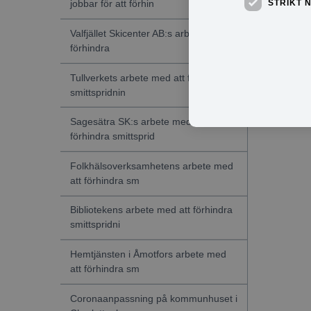
STRIKT 
jobbar för att förhin
Valfjället Skicenter AB:s arbete för att
förhindra
Tullverkets arbete med att förhindra
smittspridnin
Sagesätra SK:s arbete med att
förhindra smittsprid
Folkhälsoverksamhetens arbete med
att förhindra sm
Bibliotekens arbete med att förhindra
smittspridni
Hemtjänsten i Åmotfors arbete med
att förhindra sm
Coronaanpassning på kommunhuset i