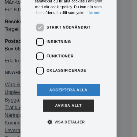
samtycker du till alla cookies i enlighet
Mån-tors 8.00-12.00 & 13.00-16.00
med vår cookiepolicy. Du kan när som
Fre 8.00-12.00 & 13.00-15.00
helst återkalla ditt samtycke.
Läs mer
Besöksadress
STRIKT NÖDVÄNDIGT
Torget 1, 673 32 Charlottenberg
Postadress
INRIKTNING
Box 66, 673 22 Charlottenberg
FUNKTIONER
Eda kommun på Facebook
OKLASSIFICERADE
SNABBLÄNKAR
Vård & stöd
ACCEPTERA ALLA
Uppleva & göra
Bygga, bo & miljö
AVVISA ALLT
Trafik & infrastruktur
Näringsliv & arbete
Kommun & politik
VISA DETALJER
Leverantörsfakturor