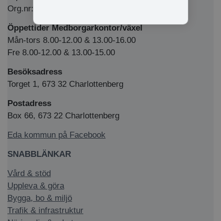
Org.nr: 212000-1769
Öppettider Medborgarkontor/växel
Mån-tors 8.00-12.00 & 13.00-16.00
Fre 8.00-12.00 & 13.00-15.00
Besöksadress
Torget 1, 673 32 Charlottenberg
Postadress
Box 66, 673 22 Charlottenberg
Eda kommun på Facebook
SNABBLÄNKAR
Vård & stöd
Uppleva & göra
Bygga, bo & miljö
Trafik & infrastruktur