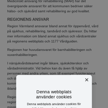
Medicinskt ansvarig för rehabilitering (MAR) har det
övergripande ansvaret för att kommunen bedriver säker
hälso- och sjukvård samt rehabilitering av god kvalitet.
REGIONENS ANSVAR
Region Värmland ansvarar bland annat för öppenvård, vård
på sjukhus, rehabilitering, tandvård och sjukresor. Du hittar
mer information om bland annat sjukhus och vårdcentraler
på regionens webbplats och 1177 Vårdguiden.
Regionen har huvudansvaret för barnhabiliteringen och
vuxenhabiliteringen.
I närsjukvårdsteamet ingår läkare, sjuksköterskor och
vårdadministratör. Vid behov kan du även få hjälp av
personer med andra yrken, som till exempel fysioterapeut
×
och dietist. Teamet har ett nära samarbete med din
kommuns distriktssköterskor och biståndshandläggare och
ibland gör alla hembesök tillsammans.
Denna webbplats
använder cookies
Regionen har en Patientnämnd för den sjukvård som
regionen ansvarar för. Dit kan du vända dig om du är
Denna webbplats använder cookies för
missnöjd med din vård.