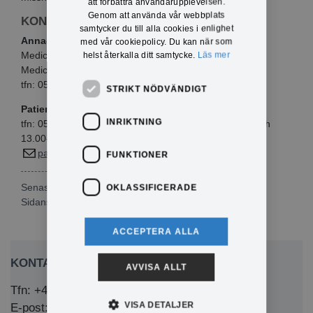
att förbättra användarupplevelsen.
Genom att använda vår webbplats
KONTAKTINFO
samtycker du till alla cookies i enlighet
Anna-Lena Bryntesson
med vår cookiepolicy. Du kan när som
Medicinskt ansvarig sjuksköterska
helst återkalla ditt samtycke.
Läs mer
Medicinskt ansvarig för rehabilitering
tfn: 0571-282 66
STRIKT NÖDVÄNDIGT
Patientnämnden i Värmland
INRIKTNING
tfn: 054-61 42 15, telefontid vardagar kl 10.00-11.30 och
13.00-14.30
patientnamnden@regionvarmland.se
FUNKTIONER
Senast publicerad: 2026-02-17
OKLASSIFICERADE
Sidansvarig:
Maria Svensson
ACCEPTERA ALLA
KONTAKTA OSS
AVVISA ALLT
Tfn: +46 (0)571-281 00
VISA DETALJER
E-post: kommun@eda.se