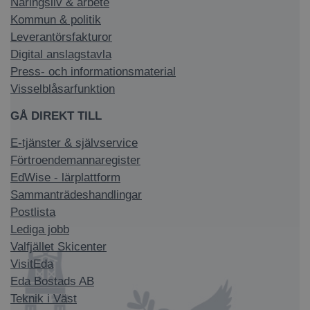
Näringsliv & arbete
Kommun & politik
Leverantörsfakturor
Digital anslagstavla
Press- och informationsmaterial
Visselblåsarfunktion
GÅ DIREKT TILL
E-tjänster & självservice
Förtroendemannaregister
EdWise - lärplattform
Sammanträdeshandlingar
Postlista
Lediga jobb
Valfjället Skicenter
VisitEda
Eda Bostads AB
Teknik i Väst