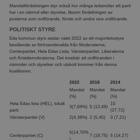
Mandatfördelningen styr också hur många ledamöter ett parti
har i en nämnd eller styrelse, liksom fördelningen av
posterna som ordförande, förste och andre vice ordförande.
POLITISKT STYRE
Eda kommun styrs sedan valet 2022 av ett majoritetsstyre
bestående av förtroendevalda från Moderaterna,
Centerpartiet, Hela Edas Lista, Vänsterpartiet, Liberalerna
och Kristdemokraterna. Det innebär att ordföranden i
nämnder och styrelser och utskott kommer från denna
koalitionen.
2022
2018
2014
Mandat
Mandat
Mandat
(%)
(%)
(%)
Hela Edas lista (HEL), lokalt
10
3(7,69%)
5 (13,49)
parti
(27,72)
Vänsterpartiet (V)
2(4,38%)
2 (5,45)
3 (7,21)
5(14,70%
Centerpartiet (C)
7 (18,75)
5 (14,27)
)