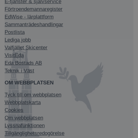
E-tjänster & självservice
Förtroendemannaregister
EdWise - lärplattform
Sammanträdeshandlingar
Postlista
Lediga jobb
Valfjället Skicenter
VisitEda
Eda Bostads AB
Teknik i Väst
OM WEBBPLATSEN
Tyck till om webbplatsen
Webbplatskarta
Cookies
Om webbplatsen
Lyssnafunktionen
Tillgänglighetsredogörelse