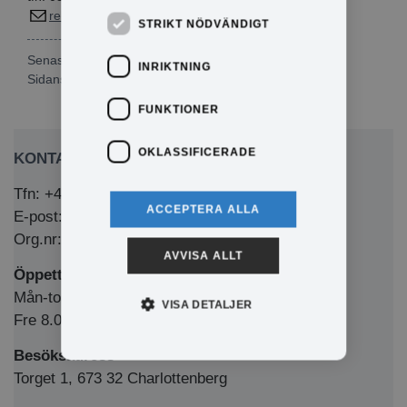
rebecka.nilsson@eda.se
STRIKT NÖDVÄNDIGT
Senast publicerad: 2025-07-18
INRIKTNING
Sidansvarig:
Rebecka Nilsson
FUNKTIONER
OKLASSIFICERADE
KONTAKTA OSS
Tfn: +46 (0)571-281 00
ACCEPTERA ALLA
E-post: kommun@eda.se
Org.nr: 212000-1769
AVVISA ALLT
Öppettider Medborgarkontor/växel
Mån-tors 8.00-12.00 & 13.00-16.00
VISA DETALJER
Fre 8.00-12.00 & 13.00-15.00
Besöksadress
Torget 1, 673 32 Charlottenberg