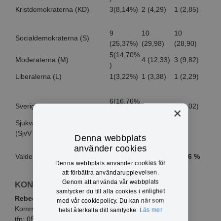
Kristdemokraterna (KD)
3(8,14%)
2 (4,29)
1 (2,85)
9
10
10
Socialdemokraterna (S)
(25,37%)
(29,98)
(28,90)
5(14,70%
Moderaterna (M)
4 (12,33)
3 (9,82)
)
Liberalerna (L)
1(3,22%)
1 (3,38)
1 (2,29)
6(16,76%
Sverigedemokraterna (SD)
4 (11,92)
2 (6,02)
×
)
Sjukvårdspartiet i Värmland
1
(4,34%)
(SjvV )
Denna webbplats
använder cookies
Valdeltagande:
68,92%
70,46%
68,56 %
Denna webbplats använder cookies för
att förbättra användarupplevelsen.
Genom att använda vår webbplats
KONTAKTINFO
samtycker du till alla cookies i enlighet
Rebecka Nilsson
med vår cookiepolicy. Du kan när som
Kommunsekreterare
helst återkalla ditt samtycke.
Läs mer
tfn: 0571-281 06