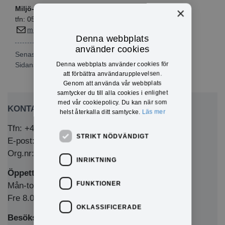
Miljö- och byggavdelningen
×
tfn: 0571-180 720
miljo@eda.se
Denna webbplats
använder cookies
Senast publicerad: 2024-01-16
Denna webbplats använder cookies för
Sidansvarig:
Maja Halling
att förbättra användarupplevelsen.
Genom att använda vår webbplats
samtycker du till alla cookies i enlighet
med vår cookiepolicy. Du kan när som
KONTAKTA OSS
helst återkalla ditt samtycke.
Läs mer
Tfn: +46 (0)571-281 00
STRIKT NÖDVÄNDIGT
E-post: kommun@eda.se
Org.nr: 212000-1769
INRIKTNING
Öppettider Medborgarkontor/växel
FUNKTIONER
Mån-tors 8.00-12.00 & 13.00-16.00
Fre 8.00-12.00 & 13.00-15.00
OKLASSIFICERADE
Besöksadress