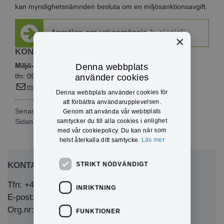
kan myndighetsnämnden besluta om en miljösanktionsavgift.
Anmälan om yrkesmässig hygienisk
×
verksamhet via e-tjänst
KONTAKTINFO
Miljö- och byggavdelningen
Denna webbplats
tfn: 0571-180 720
använder cookies
miljo@eda.se
Denna webbplats använder cookies för
att förbättra användarupplevelsen.
Senast publicerad: 2022-05-06
Genom att använda vår webbplats
samtycker du till alla cookies i enlighet
Sidansvarig:
Svante Näsman
med vår cookiepolicy. Du kan när som
helst återkalla ditt samtycke.
Läs mer
KONTAKTA OSS
STRIKT NÖDVÄNDIGT
Tfn: +46 (0)571-281 00
INRIKTNING
E-post: kommun@eda.se
Org.nr: 212000-1769
FUNKTIONER