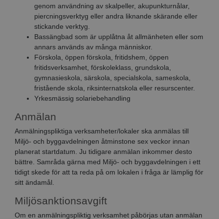
genom användning av skalpeller, akupunkturnålar,
piercningsverktyg eller andra liknande skärande eller
stickande verktyg.
Bassängbad som är upplåtna åt allmänheten eller som
annars används av många människor.
Förskola, öppen förskola, fritidshem, öppen
fritidsverksamhet, förskoleklass, grundskola,
gymnasieskola, särskola, specialskola, sameskola,
fristående skola, riksinternatskola eller resurscenter.
Yrkesmässig solariebehandling
Anmälan
Anmälningspliktiga verksamheter/lokaler ska anmälas till
Miljö- och byggavdelningen åtminstone sex veckor innan
planerat startdatum. Ju tidigare anmälan inkommer desto
bättre. Samråda gärna med Miljö- och byggavdelningen i ett
tidigt skede för att ta reda på om lokalen i fråga är lämplig för
sitt ändamål.
Miljösanktionsavgift
Om en anmälningspliktig verksamhet påbörjas utan anmälan