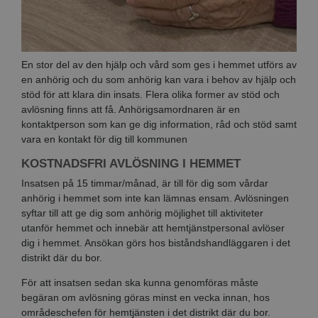
En stor del av den hjälp och vård som ges i hemmet utförs av
en anhörig och du som anhörig kan vara i behov av hjälp och
stöd för att klara din insats. Flera olika former av stöd och
avlösning finns att få. Anhörigsamordnaren är en
kontaktperson som kan ge dig information, råd och stöd samt
vara en kontakt för dig till kommunen
KOSTNADSFRI AVLÖSNING I HEMMET
Insatsen på 15 timmar/månad, är till för dig som vårdar
anhörig i hemmet som inte kan lämnas ensam. Avlösningen
syftar till att ge dig som anhörig möjlighet till aktiviteter
utanför hemmet och innebär att hemtjänstpersonal avlöser
dig i hemmet. Ansökan görs hos biståndshandläggaren i det
distrikt där du bor.
För att insatsen sedan ska kunna genomföras måste
begäran om avlösning göras minst en vecka innan, hos
områdeschefen för hemtjänsten i det distrikt där du bor.