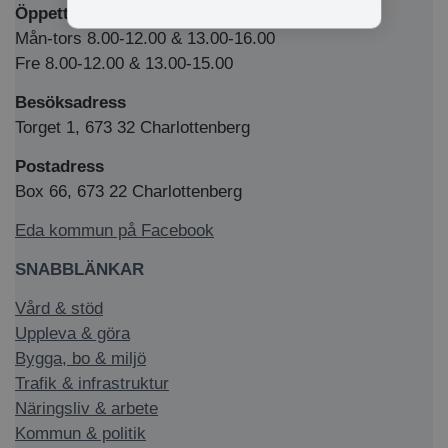
Öppettider Medborgarkontor/växel
Mån-tors 8.00-12.00 & 13.00-16.00
Fre 8.00-12.00 & 13.00-15.00
Besöksadress
Torget 1, 673 32 Charlottenberg
Postadress
Box 66, 673 22 Charlottenberg
Eda kommun på Facebook
SNABBLÄNKAR
Vård & stöd
Uppleva & göra
Bygga, bo & miljö
Trafik & infrastruktur
Näringsliv & arbete
Kommun & politik