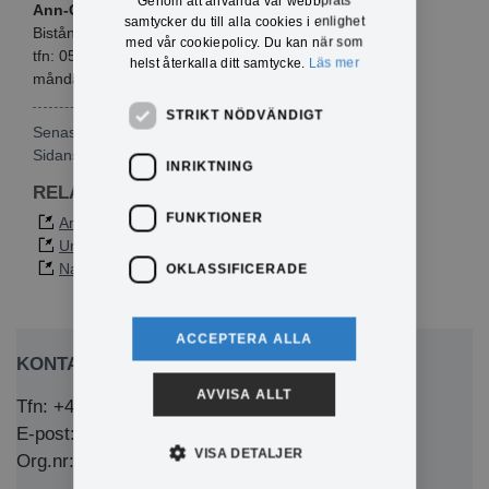
Genom att använda vår webbplats
Ann-Charlotte Jegerhammar
samtycker du till alla cookies i enlighet
Biståndshandläggare
med vår cookiepolicy. Du kan när som
tfn:
05
71-180719
helst återkalla ditt samtycke.
Läs mer
måndag-fredag, kl 08.00-09.00
STRIKT NÖDVÄNDIGT
Senast publicerad: 2026-03-12
Sidansvarig:
Maria Svensson
INRIKTNING
RELATERAD INFORMATION
FUNKTIONER
Anhörigas riksförbund
Ung anhörig
Nationellt kompetenscentrum anhöriga
OKLASSIFICERADE
ACCEPTERA ALLA
KONTAKTA OSS
AVVISA ALLT
Tfn: +46 (0)571-281 00
E-post: kommun@eda.se
VISA DETALJER
Org.nr: 212000-1769