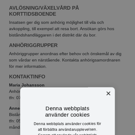
AVLÖSNING/VÄXELVÅRD PÅ
KORTTIDSBOENDE
Insatsen ger dig som anhörig möjlighet till vila och
avkoppling, till exempel att resa bort. Ansökan görs hos
biståndshandläggaren i det distrikt där du bor.
ANHÖRIGGRUPPER
Anhöriggrupper anordnas efter behov och önskemål av dig
som vårdar en närstående. Kontakta anhörigsamordnaren
för mer information.
KONTAKTINFO
Maria Johansson
×
Anhörigsamordnare
tfn: 072-517 58 84
Denna webbplats
Anne-Louise Brunsell Forslund
använder cookies
Biståndshandläggare
tfn: 0571-180719
Denna webbplats använder cookies för
måndag-fredag, kl 08.00-09.00
att förbättra användarupplevelsen.