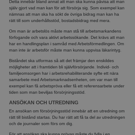
Detta innebär bland annat att man ska kunna påvisa att man
själv gjort vad man kan för att försörja sig. Som exempel kan
nämnas att man ska ha sökt de övriga bidrag man kan ha
rätt till som underhållsstöd, bostadsbidrag med mera.
Om man är arbetslös måste man stå till arbetsmarkandens
förfogande och vara aktivt arbetssökande. Det krävs att man
har en handlingsplan i samråd med Arbetsförmedlingen. Om
man inte är arbetsför måste man kunna uppvisa läkarintyg.
Biståndet ska utformas så att det främjar den enskildes
möjligheter att i framtiden bli självförsörjande. Individ- och
familjeomsorgen har i arbetsrehabiliterande syfte ett nära
samarbete med Arbetsmarknadsenheten, om var man till
exempel kan få arbetspröva eller få ett referensarbete under
tiden som man beviljas försörjningsstöd.
ANSÖKAN OCH UTREDNING
En ansökan om försörjningsstöd innebär att en utredning om
rätt till bistånd startas. Du har rätt att få ta del av utredningen
och de journaler som förs om dig.
För att ansökan ska kunna prövas måste du fylla i en