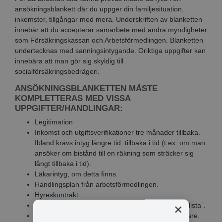
ansökningsblankett där du uppger din familjesituation,
inkomster, tillgångar med mera. Underskriften av blanketten
innebär att du accepterar samarbete med andra myndigheter
som Försäkringskassan och Arbetsförmedlingen. Blanketten
undertecknas med sanningsintygande. Oriktiga uppgifter kan
innebära att man gör sig skyldig till
socialförsäkringsbedrägeri.
ANSÖKNINGSBLANKETTEN MÅSTE
KOMPLETTERAS MED VISSA
UPPGIFTER/HANDLINGAR:
Legitimation
Inkomst och utgiftsverifikationer tre månader tillbaka.
Ibland krävs intyg längre tid. tillbaka i tid (t.ex. om man
ansöker om bistånd till en räkning som sträcker sig
långt tillbaka i tid).
Läkarintyg, om detta finns.
Handlingsplan från arbetsförmedlingen.
Hyreskontrakt.
Förteckning över sökta jobb, så kallad ”jobbsökarlista”.
×
Uppehållstillstånd om du inte är svensk medborgare.