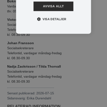
Bokning av nybesök
Vardagar måndag-fredag kl. 08.30-09.30
AVVISA ALLT
tfn: 0571-180 724
VISA DETALJER
Victoria Berglöf
Socialsekreterare
Telefontid, vardagar måndag-fredag
kl. 08.30-09.30
Johan Fransson
Socialsekreterare
Telefontid, vardagar måndag-fredag
kl. 08.30-09.30
Nadja Zackrisson / Tilda Thorvall
Socialsekreterare
Telefontid, vardagar måndag-fredag
kl. 08.30-09.30
Senast publicerad: 2026-07-15
Sidansvarig:
Erika Durendahl
RELATERAD INFORMATION