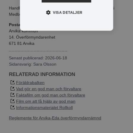
Handlingar och förfrågningar kan utöver detta tas emot i
VISA DETALJER
Medborgarkontoret.
Postadress:
Arvika kommun
14. Överförmyndarenhet
671 81 Arvika
Senast publicerad: 2026-06-18
Sidansvarig:
Sara Olsson
RELATERAD INFORMATION
Föräldrabalken
Vad gör en god man och förvaltare
Faktafilm om god man och förvaltare
Film om att få hjälp av god man
Informationsmaterialet Rollkoll
Reglemente för Arvika-Eda överförmyndarnämnd