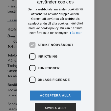
använder cookies
Från och med den 1 juli 2026 sker en del förändringar i
Denna webbplats använder cookies för
lagstiftningen som rör godmanskap och förv...
att förbättra användarupplevelsen.
Genom att använda vår webbplats
Läs mer om Lagändring från 1 juli 2026
samtycker du till alla cookies i enlighet
med vår cookiepolicy. Du kan när som
KONTAKTINFO
helst återkalla ditt samtycke.
Läs mer
Överförmyndarenheten
ffn: 0570-817 02
STRIKT NÖDVÄNDIGT
ofn@arvika.se
Telefontider:
INRIKTNING
Måndagar kl 10.00-12.00
Tisdagar kl 10.00-12.00
FUNKTIONER
Onsdagar kl 13.00-15.00
Torsdagar kl 10.00-12.00
OKLASSIFICERADE
Besöksadress
Arvika Näringslivscentrum
Strandvägen 2, Arvika
ACCEPTERA ALLA
Besök endast efter överenskommelse.
AVVISA ALLT
Besök bokas via e-post eller under telefontiden.