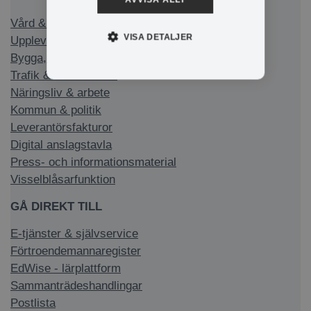
Vård & stöd
VISA DETALJER
Uppleva & göra
Bygga, bo & miljö
Trafik & infrastruktur
Näringsliv & arbete
Kommun & politik
Leverantörsfakturor
Digital anslagstavla
Press- och informationsmaterial
Visselblåsarfunktion
GÅ DIREKT TILL
E-tjänster & självservice
Förtroendemannaregister
EdWise - lärplattform
Sammanträdeshandlingar
Postlista