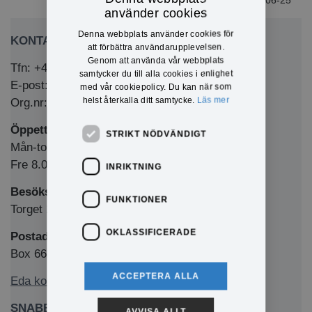
2026-06-25
använder cookies
Denna webbplats använder cookies för
KONTAKTA OSS
att förbättra användarupplevelsen.
Genom att använda vår webbplats
Tfn: +46 (0)571-281 00
samtycker du till alla cookies i enlighet
E-post: kommun@eda.se
med vår cookiepolicy. Du kan när som
helst återkalla ditt samtycke.
Läs mer
Org.nr: 212000-1769
Öppettider Medborgarkontor/växel
STRIKT NÖDVÄNDIGT
Mån-tors 8.00-12.00 & 13.00-16.00
Fre 8.00-12.00 & 13.00-15.00
INRIKTNING
Besöksadress
FUNKTIONER
Torget 1, 673 32 Charlottenberg
OKLASSIFICERADE
Postadress
Box 66, 673 22 Charlottenberg
ACCEPTERA ALLA
Eda kommun på Facebook
SNABBLÄNKAR
AVVISA ALLT