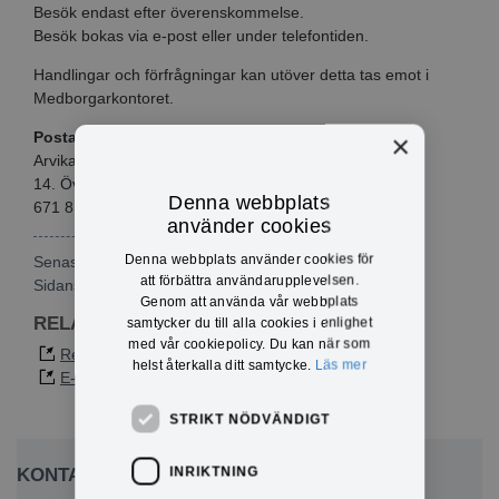
Besök endast efter överenskommelse.
Besök bokas via e-post eller under telefontiden.
Handlingar och förfrågningar kan utöver detta tas emot i
Medborgarkontoret.
Postadress:
×
Arvika kommun
14. Överförmyndarenhet
Denna webbplats
671 81 Arvika
använder cookies
Denna webbplats använder cookies för
Senast publicerad: 2026-06-18
att förbättra användarupplevelsen.
Sidansvarig:
Sara Olsson
Genom att använda vår webbplats
RELATERAD INFORMATION
samtycker du till alla cookies i enlighet
med vår cookiepolicy. Du kan när som
Reglemente för överförmyndarnämnden
helst återkalla ditt samtycke.
Läs mer
E-tjänster och blanketter
STRIKT NÖDVÄNDIGT
INRIKTNING
KONTAKTA OSS