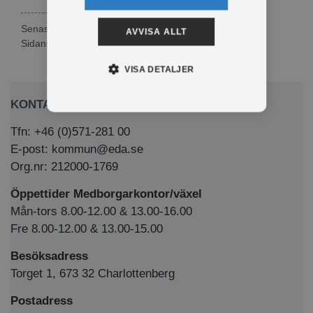
Senast publicerad: 2026-06-18
AVVISA ALLT
Sidansvarig:
Sara Olsson
VISA DETALJER
KONTAKTA OSS
Tfn: +46 (0)571-281 00
E-post: kommun@eda.se
Org.nr: 212000-1769
Öppettider Medborgarkontor/växel
Mån-tors 8.00-12.00 & 13.00-16.00
Fre 8.00-12.00 & 13.00-15.00
Besöksadress
Torget 1, 673 32 Charlottenberg
Postadress