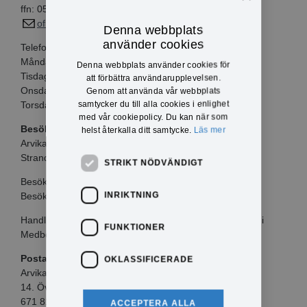
ffn: 0570-817 02
ofn@arvika.se
Denna webbplats
använder cookies
Telefontider:
Måndagar kl 10.00-12.00
Denna webbplats använder cookies för
Tisdagar kl 10.00-12.00
att förbättra användarupplevelsen.
Onsdagar kl 13.00-15.00
Genom att använda vår webbplats
samtycker du till alla cookies i enlighet
Torsdagar kl 10.00-12.00
med vår cookiepolicy. Du kan när som
Besöksadress
helst återkalla ditt samtycke.
Läs mer
Arvika Näringslivscentrum
Strandvägen 2, Arvika
STRIKT NÖDVÄNDIGT
Besök endast efter överenskommelse.
INRIKTNING
Besök bokas via e-post eller under telefontiden.
Handlingar och förfrågningar kan utöver detta tas emot i
FUNKTIONER
Medborgarkontoret.
Postadress:
OKLASSIFICERADE
Arvika kommun
14. Överförmyndarenhet
671 81 Arvika
ACCEPTERA ALLA