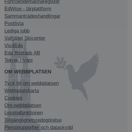
Förtroendemannaregister
EdWise - lärplattform
Sammanträdeshandlingar
Postlista
Lediga jobb
Valfjället Skicenter
VisitEda
Eda Bostads AB
Teknik i Väst
OM WEBBPLATSEN
Tyck till om webbplatsen
Webbplatskarta
Cookies
Om webbplatsen
Lyssnafunktionen
Tillgänglighetsredogörelse
Personuppgifter och dataskydd