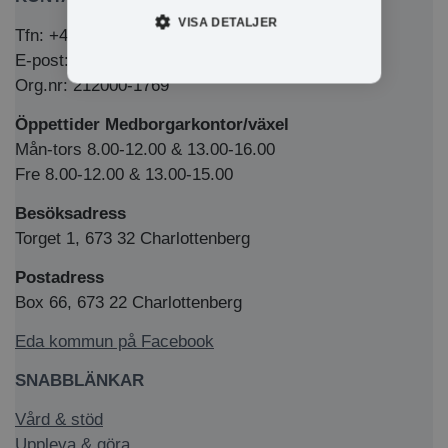
VISA DETALJER
Tfn: +46 (0)571-281 00
E-post: kommun@eda.se
Org.nr: 212000-1769
Öppettider Medborgarkontor/växel
Mån-tors 8.00-12.00 & 13.00-16.00
Fre 8.00-12.00 & 13.00-15.00
Besöksadress
Torget 1, 673 32 Charlottenberg
Postadress
Box 66, 673 22 Charlottenberg
Eda kommun på Facebook
SNABBLÄNKAR
Vård & stöd
Uppleva & göra