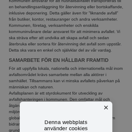
Kommunen ansvarar för att hushållsavfallet transporteras till
en behandlingsanläggning för återvinning eller bortskaffande,
inklusive deponering. Detta gäller även för "liknande avfall"
från butiker, kontor, restauranger och andra verksamheter.
Kommunen, företag, verksamheter och enskilda
kommuninvånare delar ansvaret för att minimera avfallet. Vi
ska sträva efter att undvika att skapa avfall och sedan
återbruka eller sortera för återvinning det avfall som uppstår.
Detta ska vara en enkel och självklar del av vår vardag.
SAMARBETE FÖR EN HÅLLBAR FRAMTID
För att uppfylla lokala, nationella och internationella mål inom
avfallsområdet krävs samarbete mellan alla aktörer i
samhället. Tillsammans kan vi minska avfallets påverkan på
människan och naturen.
Avfallsplanen är ett styrdokument för utveckling av
avfallshanteringen i kommunen. Den omfattar mål och
×
åtgärder för hur kommunens avfallshantering ska bli
miljömässigt hållbar och tillgänglig. Planen grundar sig i
globala, nationella och lokala miljömål och strategier som
Denna webbplats
bidrar till att skapa ett hållbart samhälle ur de tre
använder cookies
grundpelarna ekologiskt, ekonomiskt och socialt.