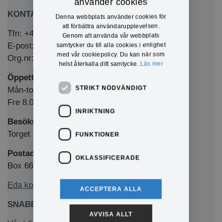
använder cookies
KONTAKTA OSS
Denna webbplats använder cookies för
att förbättra användarupplevelsen.
Tfn: +46 (0)571-281 00
Genom att använda vår webbplats
E-post: kommun@eda.se
samtycker du till alla cookies i enlighet
med vår cookiepolicy. Du kan när som
Org.nr: 212000-1769
helst återkalla ditt samtycke.
Läs mer
Öppettider Medborgarkontor/växel
STRIKT NÖDVÄNDIGT
Mån-tors 8.00-12.00 & 13.00-16.00
Fre 8.00-12.00 & 13.00-15.00
INRIKTNING
Besöksadress
Torget 1, 673 32 Charlottenberg
FUNKTIONER
Postadress
OKLASSIFICERADE
Box 66, 673 22 Charlottenberg
Eda kommun på Facebook
ACCEPTERA ALLA
SNABBLÄNKAR
AVVISA ALLT