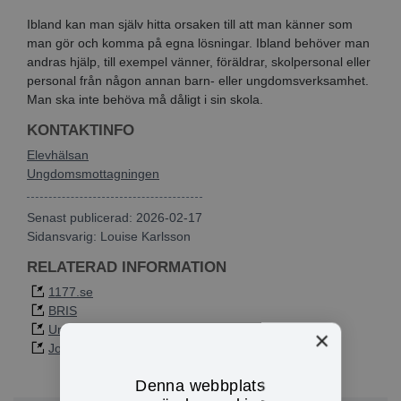
Ibland kan man själv hitta orsaken till att man känner som
man gör och komma på egna lösningar. Ibland behöver man
andras hjälp, till exempel vänner, föräldrar, skolpersonal eller
personal från någon annan barn- eller ungdomsverksamhet.
Man ska inte behöva må dåligt i sin skola.
KONTAKTINFO
Elevhälsan
Ungdomsmottagningen
Senast publicerad: 2026-02-17
Sidansvarig:
Louise Karlsson
RELATERAD INFORMATION
1177.se
BRIS
Ungdomsmottagning på nätet
×
Jourhavande kompis
Denna webbplats