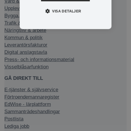
Vård & stöd
Uppleva & göra
VISA DETALJER
Bygga, bo & miljö
Trafik & infrastruktur
Näringsliv & arbete
Kommun & politik
Leverantörsfakturor
Digital anslagstavla
Press- och informationsmaterial
Visselblåsarfunktion
GÅ DIREKT TILL
E-tjänster & självservice
Förtroendemannaregister
EdWise - lärplattform
Sammanträdeshandlingar
Postlista
Lediga jobb