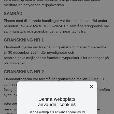
medföra en betydande miljöpåverkan.
SAMRÅD
Planen med tillhörande handlingar var föremål för samråd under
perioden 15-04-2024 till 10-05-2024. En samrådsredogörelse har
sammanställs och granskningshandlingar tagits fram.
GRANSKNING NR 1
Planhandlingarna var föremål för granskning mellan 9 december
till 30 december 2024
, där myndigheter och
berörda gavs
möjlighet att framföra synpunkter eller erinringar på
planförslaget.
GRANSKNING NR 2
Planhandlingarna var föremål för granskning mellan 22 Maj - 13
Juni 2025. Där berörda myndigheter och sakägare,
×
fastighetsägare, ev. arrendatorer, boende gavs tillfälle att framföra
synpunkter eller erinringar på planförslaget.
Denna webbplats
Inför antagnade har planbeskrivningen kompletteras med
använder cookies
beskrivning av mark- och utrymmesförvärv och inlösen, mer
Denna webbplats använder cookies för