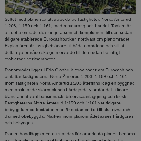
Syftet med planen är att utveckla tre fastigheter, Norra Ämterud
1:203, 1:159 och 1:161, med restaurang och handel. Tanken är
att detta område ska fungera som ett komplement till den sedan
tidigare etablerade Eurocashbutiken nordväst om planområdet.
Exploatören är fastighetsägare till båda områdena och vill att
detta nya område ska ge mervärde till den redan befintligt
etablerade verksamheten.
Planområdet ligger i Eda Glasbruk strax söder om Eurocash och
omfattar fastigheterna Norra Ämterud 1:203, 1:159 och 1:161.
Inom fastigheten Norra Ämterud 1:203 återfinns idag en byggnad
med anslutande skärmtak och hårdgjorda ytor där det tidigare
bland annat varit bensinmack, bilserviceanläggning och kiosk.
Fastigheterna Norra Ämterud 1:159 och 1:161 var tidigare
bebyggda med bostäder, men är sedan en tid tillbaka rivna och
därmed obebyggda. Marken inom planområdet avses hårdgöras
och bebyggas.
Planen handläggs med ett standardförfarande då planen bedöms
vara förenlig med översiktsplanen och preliminärt inte antas