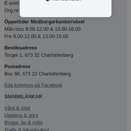
E-post: kommun@eda.se
Org.nr: 212000-1769
Öppettider Medborgarkontor/växel
Mån-tors 8.00-12.00 & 13.00-16.00
Fre 8.00-12.00 & 13.00-15.00
Besöksadress
Torget 1, 673 32 Charlottenberg
Postadress
Box 66, 673 22 Charlottenberg
Eda kommun på Facebook
SNABBLÄNKAR
Vård & stöd
Uppleva & göra
Bygga, bo & miljö
Trafik & infrastruktur