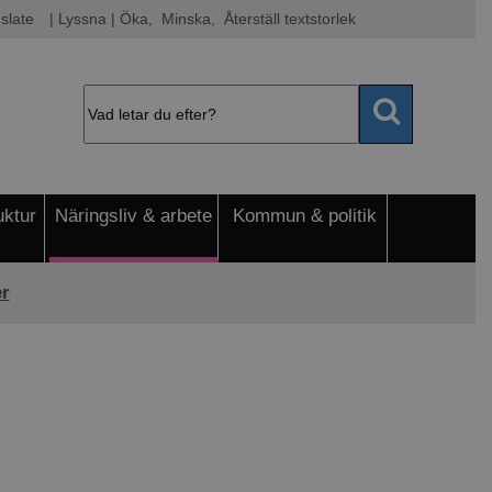
slate
|
Lyssna
 | Öka, 
 Minska, 
 Återställ textstorlek
uktur
Näringsliv & arbete
Kommun & politik
r