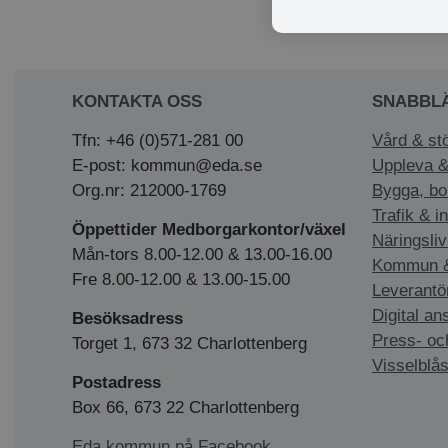
på telefo
KONTAKTA OSS
SNABBL
Tfn: +46 (0)571-281 00
Vård & st
E-post: kommun@eda.se
Uppleva &
Org.nr: 212000-1769
Bygga, bo
Trafik & i
Öppettider Medborgarkontor/växel
Näringsliv
Mån-tors 8.00-12.00 & 13.00-16.00
Kommun & 
Fre 8.00-12.00 & 13.00-15.00
Leverantö
Digital an
Besöksadress
Press- oc
Torget 1, 673 32 Charlottenberg
Visselblås
Postadress
Box 66, 673 22 Charlottenberg
Eda kommun på Facebook