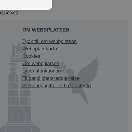
022-09-05
OM WEBBPLATSEN
Tyck till om webbplatsen
Webbplatskarta
Cookies
Om webbplatsen
Lyssnafunktionen
Tillgänglighetsredogörelse
Personuppgifter och dataskydd