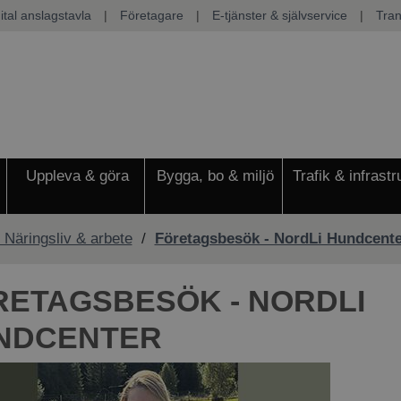
ital anslagstavla
|
Företagare
|
E-tjänster & självservice
|
Tran
Uppleva & göra
Bygga, bo & miljö
Trafik & infrastr
 Näringsliv & arbete
/
Företagsbesök - NordLi Hundcente
RETAGSBESÖK - NORDLI
NDCENTER