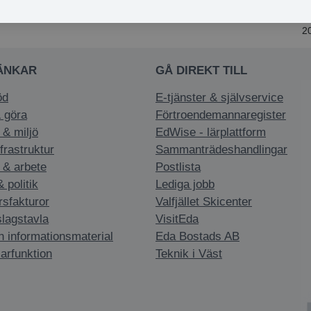
n
070-220 12 28
eller e-post
par.sundman@eda.se
.
2
ÄNKAR
GÅ DIREKT TILL
öd
E-tjänster & självservice
 göra
Förtroendemannaregister
 & miljö
EdWise - lärplattform
nfrastruktur
Sammanträdeshandlingar
 & arbete
Postlista
politik
Lediga jobb
rsfakturor
Valfjället Skicenter
slagstavla
VisitEda
h informationsmaterial
Eda Bostads AB
arfunktion
Teknik i Väst