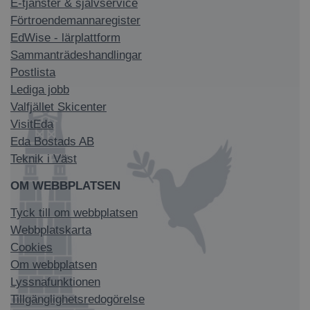
E-tjänster & självservice
Förtroendemannaregister
EdWise - lärplattform
Sammanträdeshandlingar
Postlista
Lediga jobb
Valfjället Skicenter
VisitEda
Eda Bostads AB
Teknik i Väst
OM WEBBPLATSEN
Tyck till om webbplatsen
Webbplatskarta
Cookies
Om webbplatsen
Lyssnafunktionen
Tillgänglighetsredogörelse