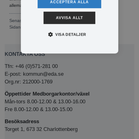
ACCEPTERA ALLA
allemansrätten finns.
AVVISA ALLT
Senast publicerad: 2022-01-14
Sidansvarig:
Lena Olsson
VISA DETALJER
KONTAKTA OSS
Tfn: +46 (0)571-281 00
E-post: kommun@eda.se
Org.nr: 212000-1769
Öppettider Medborgarkontor/växel
Mån-tors 8.00-12.00 & 13.00-16.00
Fre 8.00-12.00 & 13.00-15.00
Besöksadress
Torget 1, 673 32 Charlottenberg