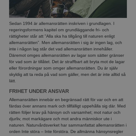
Sedan 1994 är allemansrätten inskriven i grundlagen. I
regeringsformens kapitel om grundläggande fri- och
rättigheter står att ”Alla ska ha tillgång till naturen enligt
allemansrätten”. Men allemansrätten i sig är ingen lag, och
inte i någon lag står det vad allemansrätten innehåller.
Däremot omges allemansrätten av lagar som sätter gränser
för vad som är tillåtet. Det är straffbart att bryta mot de lagar
eller förordningar som omger allemansrätten. Du är själv
skyldig att ta reda på vad som gäller, men det är inte alltid så
lätt.
FRIHET UNDER ANSVAR
Allemansrätten innebär en begränsad rätt för var och en att
färdas över annans mark och tillfälligt uppehålla sig där. Med
rätten följer krav på hänsyn och varsamhet; mot natur och
djurliv, mot markägare och mot andra människor ute i
naturen. Naturvårdsverket har sammanfattat allemansrätten i
orden Inte störa – Inte förstöra. De allmänna hänsynsregler