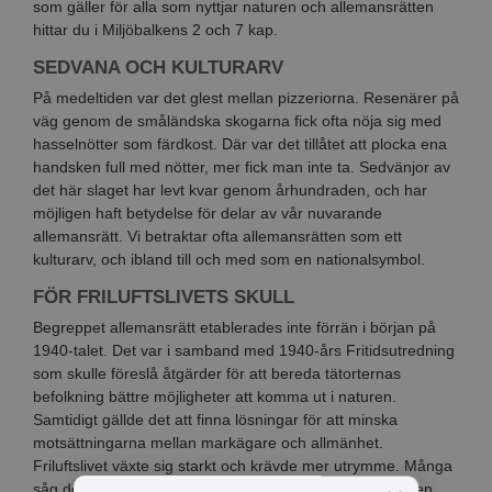
som gäller för alla som nyttjar naturen och allemansrätten
hittar du i Miljöbalkens 2 och 7 kap.
SEDVANA OCH KULTURARV
På medeltiden var det glest mellan pizzeriorna. Resenärer på
väg genom de småländska skogarna fick ofta nöja sig med
hasselnötter som färdkost. Där var det tillåtet att plocka ena
handsken full med nötter, mer fick man inte ta. Sedvänjor av
det här slaget har levt kvar genom århundraden, och har
möjligen haft betydelse för delar av vår nuvarande
allemansrätt. Vi betraktar ofta allemansrätten som ett
kulturarv, och ibland till och med som en nationalsymbol.
FÖR FRILUFTSLIVETS SKULL
Begreppet allemansrätt etablerades inte förrän i början på
1940-talet. Det var i samband med 1940-års Fritidsutredning
som skulle föreslå åtgärder för att bereda tätorternas
befolkning bättre möjligheter att komma ut i naturen.
Samtidigt gällde det att finna lösningar för att minska
motsättningarna mellan markägare och allmänhet.
Friluftslivet växte sig starkt och krävde mer utrymme. Många
såg det växande friluftslivet som ett hot både mot naturen