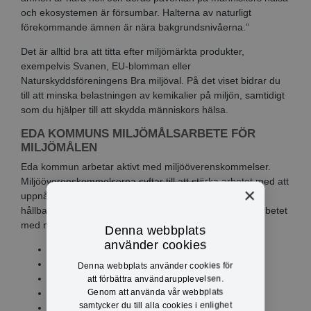
och ekosystemen är försumbar. Halterna av naturligt
förekommande ämnen är nära bakgrundsnivåerna.”
Det är alltid bra att titta efter miljömärkta produkter,
exempelvis Svanen, EU-blomman eller
Naturskyddsföreningens Bra miljöval. På det viset bidrar du
till att minska belastningen av kemikalier på miljön, samtidigt
som du hjälper till att skydda människors hälsa.
EDA KOMMUNS MILJÖMÅLSARBETE FÖR
MILJÖMÅLEN
Eda kommun arbetar aktivt med miljööverenskommelser.
Miljööverenskommelserna syftar till att stärka arbetet med att
×
uppnå Sveriges miljömål samt bidra till att de globala
hållbarhetsmålen nås. Eda kommun bidrar i och med arbetet
med miljööverenskommelserna till miljömålen
Denna webbplats
använder cookies
giftfri miljö
ingen övergödning
Denna webbplats använder cookies för
levande sjöar och vattendrag
att förbättra användarupplevelsen.
Genom att använda vår webbplats
ett rikt växt- och djurliv
samtycker du till alla cookies i enlighet
god bebyggd miljö