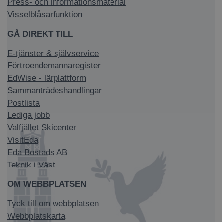
Press- och informationsmaterial
Visselblåsarfunktion
GÅ DIREKT TILL
E-tjänster & självservice
Förtroendemannaregister
EdWise - lärplattform
Sammanträdeshandlingar
Postlista
Lediga jobb
Valfjället Skicenter
VisitEda
Eda Bostads AB
Teknik i Väst
OM WEBBPLATSEN
Tyck till om webbplatsen
Webbplatskarta