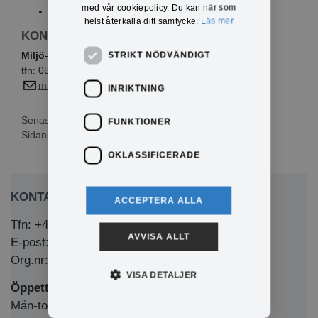
med vår cookiepolicy. Du kan när som
begränsad klimatpåverkan
helst återkalla ditt samtycke.
Läs mer
KONTAKTINFO
Miljö- och byggavdelningen
STRIKT NÖDVÄNDIGT
tfn: 0571-180 720
miljo@eda.se
INRIKTNING
Senast publicerad: 2024-01-16
FUNKTIONER
Sidansvarig:
Maja Halling
OKLASSIFICERADE
KONTAKTA OSS
ACCEPTERA ALLA
Tfn: +46 (0)571-281 00
AVVISA ALLT
E-post: kommun@eda.se
Org.nr: 212000-1769
VISA DETALJER
Öppettider Medborgarkontor/växel
Mån-tors 8.00-12.00 & 13.00-16.00