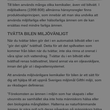
Till bilen används många olika kemikalier, även vid biltvätt. I
miljöbalkens (1998:808) allmänna hänsynsregler finns
produktvalsprincipen, som innebär att man ska undvika att
använda miljöfarliga eller hälsofarliga ämnen om de kan
ersättas med mindre farliga ämnen.
TVÄTTA BILEN MILJÖVÄNLIGT
När du tvättar bilen gör det i en automatisk biltvätt eller i en
”gör det själv” tvätthall. Detta för att det spillvatten som
kommer från bilen när du tvättar, inte ska rinna ut orenat i
våra sjöar och vattendrag. Tvättar du i en biltvätt eller
tvätthall renas tvättvattnet, bland annat via en oljeavskiljare,
innan det går ut i dagvattensystemet.
Att använda miljövänligare kemikalier för bilen är ett sätt för
dig att hjälpa till att uppnå Sveriges miljömål Giftfri miljö, som
av riksdagen definieras:
”Förekomsten av ämnen i miljön som har skapats i eller
utvunnits av samhället ska inte hota människors hälsa eller
den biologiska mångfalden. Halterna av naturfrämmande
ämnen är nära noll och deras påverkan på människors hälsa