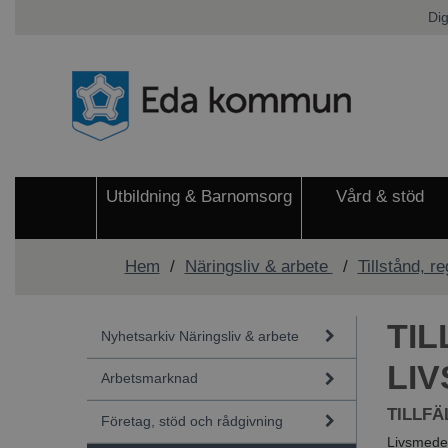
Dig
Utbildning & Barnomsorg
Vård & stöd
Hem
/
Näringsliv & arbete
/
Tillstånd, re
TIL
Nyhetsarkiv Näringsliv & arbete
LI
Arbetsmarknad
TILLFÄ
Företag, stöd och rådgivning
Livsmedel