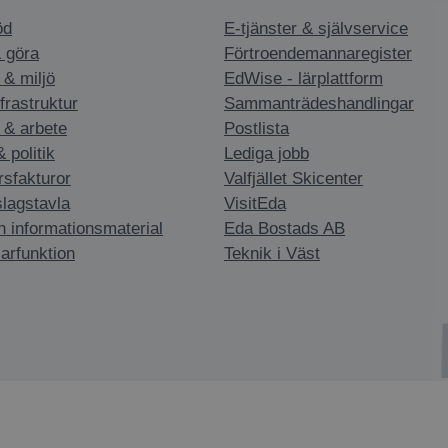
öd
E-tjänster & självservice
 göra
Förtroendemannaregister
 & miljö
EdWise - lärplattform
nfrastruktur
Sammanträdeshandlingar
 & arbete
Postlista
politik
Lediga jobb
rsfakturor
Valfjället Skicenter
slagstavla
VisitEda
h informationsmaterial
Eda Bostads AB
arfunktion
Teknik i Väst