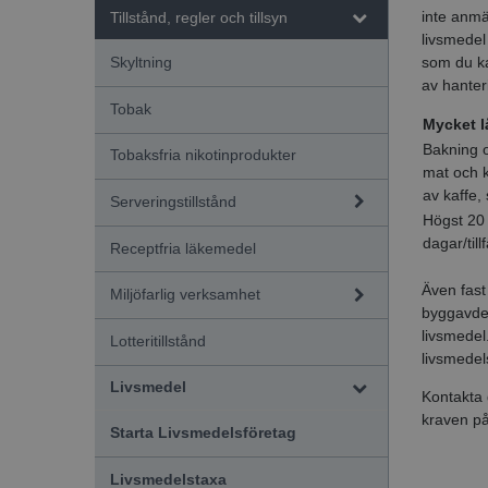
inte anmäl
Tillstånd, regler och tillsyn
livsmedel 
som du ka
Skyltning
av hanter
Tobak
Mycket l
Bakning o
Tobaksfria nikotinprodukter
mat och k
av kaffe, 
Serveringstillstånd
Högst 20 
dagar/tillf
Receptfria läkemedel
Även fast
Miljöfarlig verksamhet
byggavde
livsmedel.
Lotteritillstånd
livsmedel
Livsmedel
Kontakta 
kraven på 
Starta Livsmedelsföretag
Livsmedelstaxa