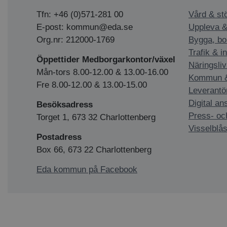
Tfn: +46 (0)571-281 00
Vård & st
E-post: kommun@eda.se
Uppleva &
Org.nr: 212000-1769
Bygga, bo
Trafik & i
Öppettider Medborgarkontor/växel
Näringsliv
Mån-tors 8.00-12.00 & 13.00-16.00
Kommun & 
Fre 8.00-12.00 & 13.00-15.00
Leverantö
Digital an
Besöksadress
Press- oc
Torget 1, 673 32 Charlottenberg
Visselblås
Postadress
Box 66, 673 22 Charlottenberg
Eda kommun på Facebook