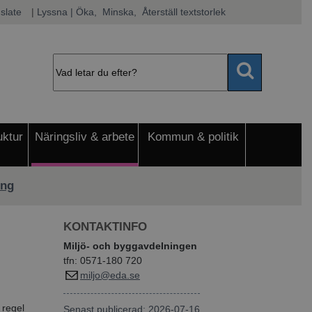
slate
|
Lyssna
 | Öka, 
 Minska, 
 Återställ textstorlek
uktur
Näringsliv & arbete
Kommun & politik
ing
KONTAKTINFO
Miljö- och byggavdelningen
tfn: 0571-180 720
miljo@eda.se
 regel
Senast publicerad: 2026-07-16