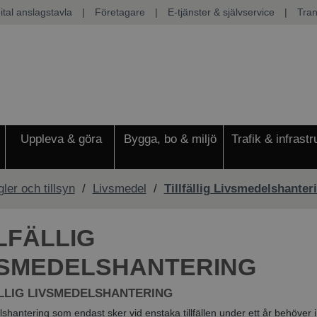
ital anslagstavla
|
Företagare
|
E-tjänster & självservice
|
Tran
Uppleva & göra
Bygga, bo & miljö
Trafik & infrastr
gler och tillsyn
/
Livsmedel
/
Tillfällig Livsmedelshanter
LFÄLLIG
VSMEDELSHANTERING
LLIG LIVSMEDELSHANTERING
shantering som endast sker vid enstaka tillfällen under ett år behöver i