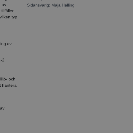
g av
Sidansvarig:
Maja Halling
illfällen
vilken typ
ning av
1-2
iljö
- och
tt hantera
 av