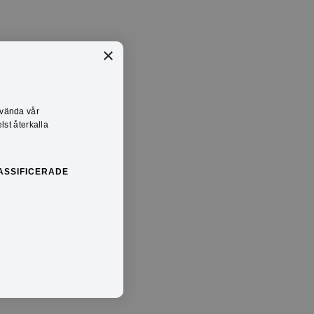
×
nvända vår
lst återkalla
ASSIFICERADE