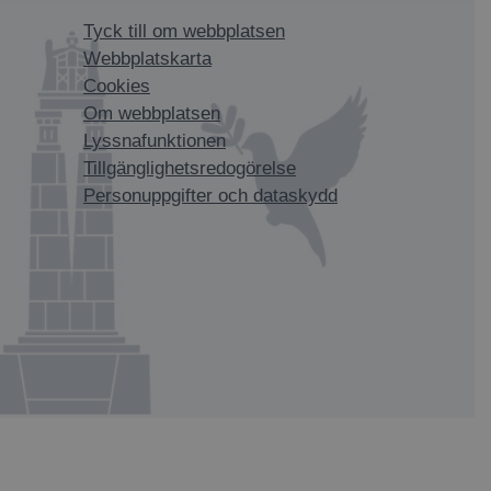
Tyck till om webbplatsen
Webbplatskarta
Cookies
Om webbplatsen
Lyssnafunktionen
Tillgänglighetsredogörelse
Personuppgifter och dataskydd