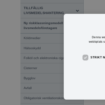
TILLFÄLLIG
LIVSMEDELSHANTERING
Ny riskklassningsmodell för
livsmedelsföretagare
Denna web
Köldmedier
webbplats sa
Hälsoskydd
STRIKT 
Folköl och elektroniska cigaretter
Cisterner
Bygglov
Avfall
Obligatorisk ventilationskontroll