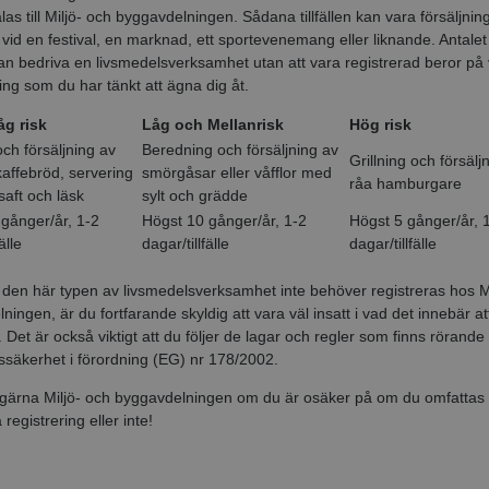
as till
Miljö
- och byggavdelningen
. Sådana tillfällen kan vara försäljnin
vid en festival, en marknad, ett sportevenemang eller liknande. Antalet t
n bedriva en livsmedelsverksamhet utan att vara registrerad beror på 
ing som du har tänkt att ägna dig åt.
åg risk
Låg och Mellanrisk
Hög risk
ch försäljning av
Beredning och försäljning av
Grillning och försälj
affebröd, servering
smörgåsar eller våfflor med
råa hamburgare
saft och läsk
sylt och grädde
gånger/år, 1-2
Högst 10 gånger/år, 1-2
Högst 5 gånger/år, 
älle
dagar/tillfälle
dagar/tillfälle
 den här typen av livsmedelsverksamhet inte behöver registreras hos
M
lningen
, är du fortfarande skyldig att vara väl insatt i vad det innebär a
 Det är också viktigt att du följer de lagar och regler som finns rörande
ssäkerhet i förordning (EG) nr 178/2002.
gärna Miljö- och byggavdelningen om du är osäker på om du omfattas
registrering eller inte!