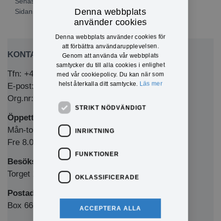
Senast publicerad: 2025-09-30
Denna webbplats
Sidansvarig:
Margareta Bergman
använder cookies
Denna webbplats använder cookies för
att förbättra användarupplevelsen.
KONTAKTA OSS
Genom att använda vår webbplats
samtycker du till alla cookies i enlighet
Tfn: +46 (0)571-281 00
med vår cookiepolicy. Du kan när som
helst återkalla ditt samtycke.
Läs mer
E-post: kommun@eda.se
Org.nr: 212000-1769
STRIKT NÖDVÄNDIGT
Öppettider Medborgarkontor/växel
Mån-tors 8.00-12.00 & 13.00-16.00
INRIKTNING
Fre 8.00-12.00 & 13.00-15.00
FUNKTIONER
Besöksadress
Torget 1, 673 32 Charlottenberg
OKLASSIFICERADE
Postadress
Box 66, 673 22 Charlottenberg
ACCEPTERA ALLA