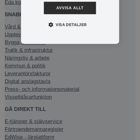
Eda kommun på Facebook
AVVISA ALLT
SNABBLÄNKAR
VISA DETALJER
Vård & stöd
Uppleva & göra
Bygga, bo & miljö
Trafik & infrastruktur
Näringsliv & arbete
Kommun & politik
Leverantörsfakturor
Digital anslagstavla
Press- och informationsmaterial
Visselblåsarfunktion
GÅ DIREKT TILL
E-tjänster & självservice
Förtroendemannaregister
EdWise - lärplattform