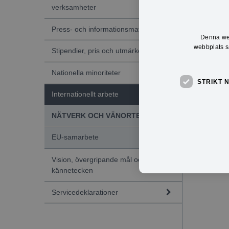
verksamheter
Press- och informationsmaterial
Denna web
webbplats sa
Stipendier, pris och utmärkelser
Nationella minoriteter
STRIKT 
Internationellt arbete
NÄTVERK OCH VÄNORTER
EU-samarbete
Vision, övergripande mål och
kännetecken
Servicedeklarationer