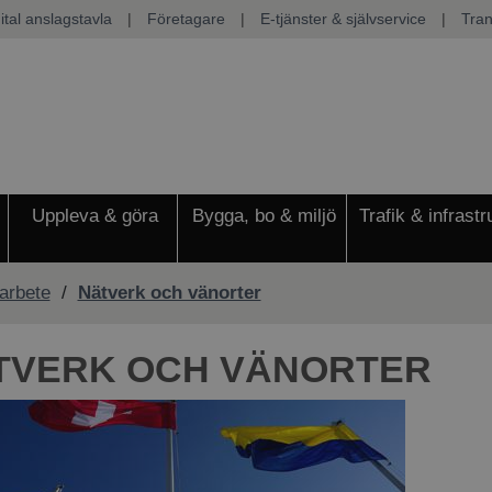
ital anslagstavla
|
Företagare
|
E-tjänster & självservice
|
Tran
Uppleva & göra
Bygga, bo & miljö
Trafik & infrastr
 arbete
/
Nätverk och vänorter
TVERK OCH VÄNORTER