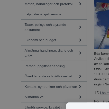
Möten, handlingar och protokoll
E-tjänster & självservice
Taxor, policys och styrande
dokument
Ekonomi och budget
Allmänna handlingar, diarie och
Eda komm
arkiv
Arvika oc
av tio ko
Personuppgiftsbehandling
Odal, Sør
110 000 i
Överklagande och rättsäkerhet
driva ge
ingår i N
Kontakt, synpunkter och påverkan
Läs m
Allmänna val
För närva
Jämför service, kvalitet i