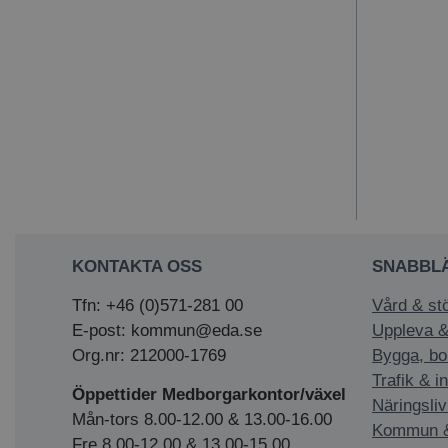
KONTAKTA OSS
SNABBL
Tfn: +46 (0)571-281 00
Vård & st
E-post: kommun@eda.se
Uppleva &
Org.nr: 212000-1769
Bygga, bo
Trafik & i
Öppettider Medborgarkontor/växel
Näringsliv
Mån-tors 8.00-12.00 & 13.00-16.00
Kommun & 
Fre 8.00-12.00 & 13.00-15.00