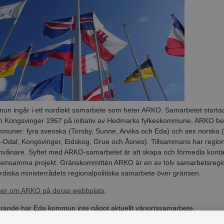
un ingår i ett nordiskt samarbete som heter ARKO. Samarbetet start
h Kongsvinger 1967 på initiativ av Hedmarks fylkeskommune. ARKO be
mmuner: fyra svenska (Torsby, Sunne, Arvika och Eda) och sex norska 
-Odal, Kongsvinger, Eidskog, Grue och Åsnes). Tillsammans har region
nvånare. Syftet med ARKO-samarbetet är att skapa och förmedla konta
mensamma projekt.
Gränskommittén ARKO är en av tolv samarbetsreg
ordiska ministerrådets regionalpolitiska samarbete över gränsen.
er om ARKO på deras webbplats
.
rande har Eda kommun inte något aktuellt vänortssamarbete.