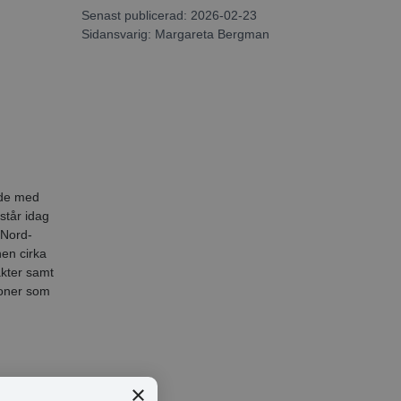
Senast publicerad: 2026-02-23
Sidansvarig:
Margareta Bergman
ade med
står idag
(Nord-
en cirka
kter samt
ioner som
×