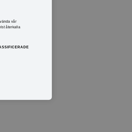
nvända vår
lst återkalla
ASSIFICERADE