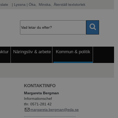
slate
|
Lyssna
 | Öka, 
 Minska, 
 Återställ textstorlek
uktur
Näringsliv & arbete
Kommun & politik
KONTAKTINFO
Margareta Bergman
Informationschef
tfn: 0571-281 42
margareta.bergman@eda.se