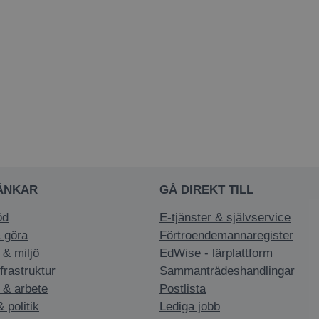
ÄNKAR
GÅ DIREKT TILL
öd
E-tjänster & självservice
 göra
Förtroendemannaregister
 & miljö
EdWise - lärplattform
nfrastruktur
Sammanträdeshandlingar
 & arbete
Postlista
politik
Lediga jobb