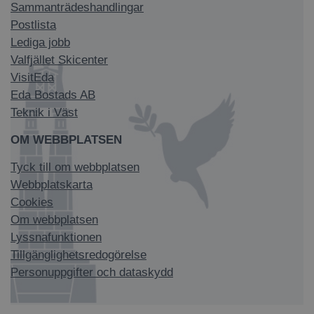
Sammanträdeshandlingar
Postlista
Lediga jobb
Valfjället Skicenter
VisitEda
Eda Bostads AB
Teknik i Väst
OM WEBBPLATSEN
Tyck till om webbplatsen
Webbplatskarta
Cookies
Om webbplatsen
Lyssnafunktionen
Tillgänglighetsredogörelse
Personuppgifter och dataskydd