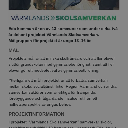
Eda kommun är en av 13 kommuner som under cirka två
år deltar i projektet Värmlands Skolsamverkan.
Målgruppen för projektet är unga 13–16 år.
MÅL
Projektets mål är att minska skolfrånvaro och att fler elever
slutför grundskolan med gymnasiebehörighet, samt att fler
elever gör ett medvetet val av gymnasieutbildning.
Ytterligare ett mål i projektet är att förbättra samverkan
mellan skola, socialtjänst, fritid, Region Värmland och andra
samverkansaktörer som är viktiga för främjande,
förebyggande och åtgärdande insatser utifrån ett
helhetsperspektiv av ungas behov.
PROJEKTINFORMATION
I projektet "Värmlands Skolsamverkan" samverkar skolor,
socialtjänst och fritid i 13 kommuner i Värmland: Eda, Arvika,