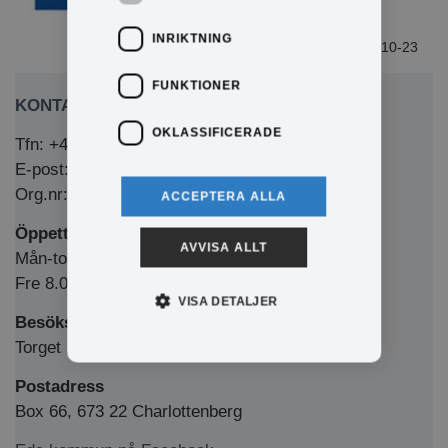
INRIKTNING
2025-10-23
FUNKTIONER
KONTAKTA OSS
OKLASSIFICERADE
Tfn: +46 (0)571-281 00
E-post: kommun@eda.se
Org.nr: 212000-1769
ACCEPTERA ALLA
Öppettider Medborgarkontor/växel
AVVISA ALLT
Mån-tors 8.00-12.00 & 13.00-16.00
Fre 8.00-12.00 & 13.00-15.00
VISA DETALJER
Besöksadress
Torget 1, 673 32 Charlottenberg
Postadress
Box 66, 673 22 Charlottenberg