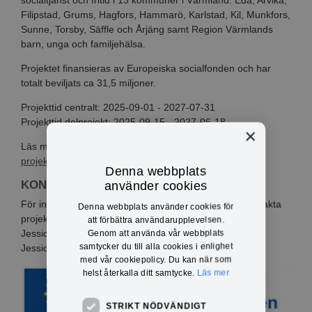
Filipstad, Grums, Hagfors, Hammarö, Karlstad, Kil, Munkfors,
Sunne, Torsby, Säffle och Årjäng samt Region Värmlands
barn, unga och familjehälsa.
Projektet finansieras av Europeiska socialfonden och har
totalt beviljats ca 31,5 miljoner.
Projekttid centralt: 2025-09-01 - 2027-07-31
Projekttid delprojekt: 2025-09-15 - 2027-06-18
×
Läs mer om projektet på webbplatsen
Värmlands
projektparaply
Denna webbplats
KONTAKT
använder cookies
För information om projektet lokalt i Eda kommun, kontakta
Denna webbplats använder cookies för
projektledare:
att förbättra användarupplevelsen.
Jessica Henriksson
jessica.henriksson@eda.se
Genom att använda vår webbplats
samtycker du till alla cookies i enlighet
Jessica Skoglund
jessica.skoglund@eda.se
med vår cookiepolicy. Du kan när som
helst återkalla ditt samtycke.
Läs mer
STRIKT NÖDVÄNDIGT