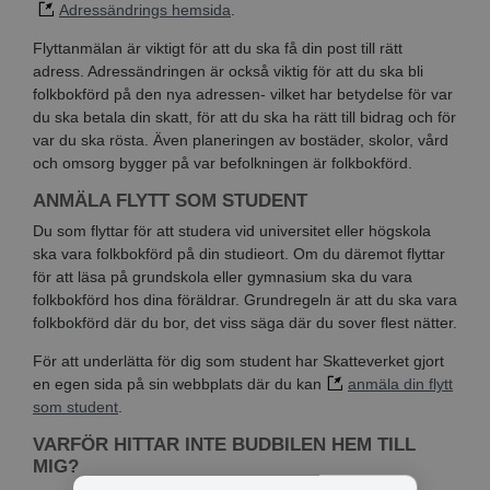
Adressändrings hemsida
.
Flyttanmälan är viktigt för att du ska få din post till rätt
adress. Adressändringen är också viktig för att du ska bli
folkbokförd på den nya adressen- vilket har betydelse för var
du ska betala din skatt, för att du ska ha rätt till bidrag och för
var du ska rösta. Även planeringen av bostäder, skolor, vård
och omsorg bygger på var befolkningen är folkbokförd.
ANMÄLA FLYTT SOM STUDENT
Du som flyttar för att studera vid universitet eller högskola
ska vara folkbokförd på din studieort. Om du däremot flyttar
för att läsa på grundskola eller gymnasium ska du vara
folkbokförd hos dina föräldrar. Grundregeln är att du ska vara
folkbokförd där du bor, det viss säga där du sover flest nätter.
För att underlätta för dig som student har Skatteverket gjort
en egen sida på sin webbplats där du kan
anmäla din flytt
som student
.
VARFÖR HITTAR INTE BUDBILEN HEM TILL
MIG?