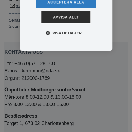
ACCEPTERA ALLA
madeleine.jonsson@eda.se
AVVISA ALLT
Senast publicerad: 2024-01-15
Sidansvarig:
Madeleine Jonsson
VISA DETALJER
KONTAKTA OSS
Tfn: +46 (0)571-281 00
E-post: kommun@eda.se
Org.nr: 212000-1769
Öppettider Medborgarkontor/växel
Mån-tors 8.00-12.00 & 13.00-16.00
Fre 8.00-12.00 & 13.00-15.00
Besöksadress
Torget 1, 673 32 Charlottenberg