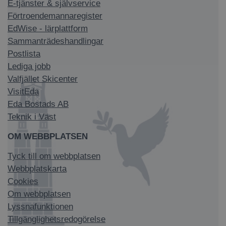
E-tjänster & självservice
Förtroendemannaregister
EdWise - lärplattform
Sammanträdeshandlingar
Postlista
Lediga jobb
Valfjället Skicenter
VisitEda
Eda Bostads AB
Teknik i Väst
OM WEBBPLATSEN
Tyck till om webbplatsen
Webbplatskarta
Cookies
Om webbplatsen
Lyssnafunktionen
Tillgänglighetsredogörelse