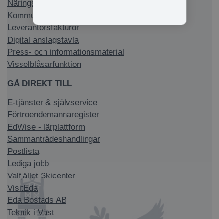
Näringsliv & arbete
Kommun & politik
Leverantörsfakturor
Digital anslagstavla
Press- och informationsmaterial
Visselblåsarfunktion
GÅ DIREKT TILL
E-tjänster & självservice
Förtroendemannaregister
EdWise - lärplattform
Sammanträdeshandlingar
Postlista
Lediga jobb
Valfjället Skicenter
VisitEda
Eda Bostads AB
Teknik i Väst