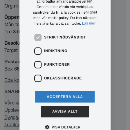
att förbättra användarupplevelsen.
Org.nr: 212000-1769
Genom att använda vår webbplats
samtycker du till alla cookies i enlighet
Öppettider Medborgarkontor/växel
med vår cookiepolicy. Du kan när som
helst återkalla ditt samtycke.
Läs mer
Mån-tors 8.00-12.00 & 13.00-16.00
Fre 8.00-12.00 & 13.00-15.00
STRIKT NÖDVÄNDIGT
Besöksadress
Torget 1, 673 32 Charlottenberg
INRIKTNING
Postadress
FUNKTIONER
Box 66, 673 22 Charlottenberg
OKLASSIFICERADE
Eda kommun på Facebook
SNABBLÄNKAR
ACCEPTERA ALLA
Vård & stöd
Uppleva & göra
AVVISA ALLT
Bygga, bo & miljö
Trafik & infrastruktur
VISA DETALJER