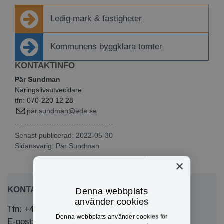
Ledig mark & fastigheter
Kommunens byggklara tomter
KONTAKTINFO
Pär Sundman
Näringslivsutvecklare
tfn: 070-220 12 28
par.sundman@eda.se
Senast publicerad: 2022-05-30
Sidansvarig:
Pär Sundman
×
KONTAKTA OSS
Denna webbplats
använder cookies
Tfn: +46 (0)571-281 00
Denna webbplats använder cookies för
E-post: kommun@eda.se