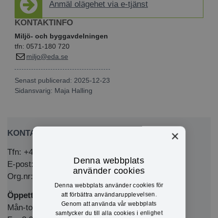
Anmäl olägehet via e-tjänst
KONTAKTINFO
Miljö- och byggavdelningen
tfn: 0571-180 720
miljo@eda.se
Senast publicerad: 2025-12-23
Sidansvarig:
Maja Halling
×
KONTAKTA OSS
Tfn: +46 (0)571-281 00
Denna webbplats
E-post: kommun@eda.se
använder cookies
Org.nr: 212000-1769
Denna webbplats använder cookies för
Öppettider Medborgarkontor/växel
att förbättra användarupplevelsen.
Genom att använda vår webbplats
Mån-tors 8.00-12.00 & 13.00-16.00
samtycker du till alla cookies i enlighet