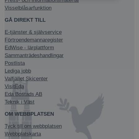
Press- och informationsmaterial
Visselblåsarfunktion
GÅ DIREKT TILL
E-tjänster & självservice
Förtroendemannaregister
EdWise - lärplattform
Sammanträdeshandlingar
Postlista
Lediga jobb
Valfjället Skicenter
VisitEda
Eda Bostads AB
Teknik i Väst
OM WEBBPLATSEN
Tyck till om webbplatsen
Webbplatskarta