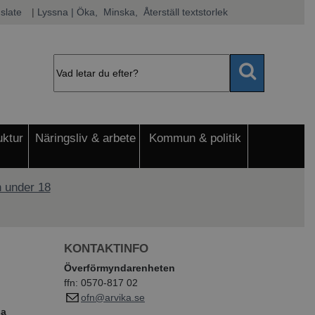
slate
|
Lyssna
 | Öka, 
 Minska, 
 Återställ textstorlek
uktur
Näringsliv & arbete
Kommun & politik
 under 18
KONTAKTINFO
Överförmyndarenheten
ffn: 0570-817 02
ofn@arvika.se
na