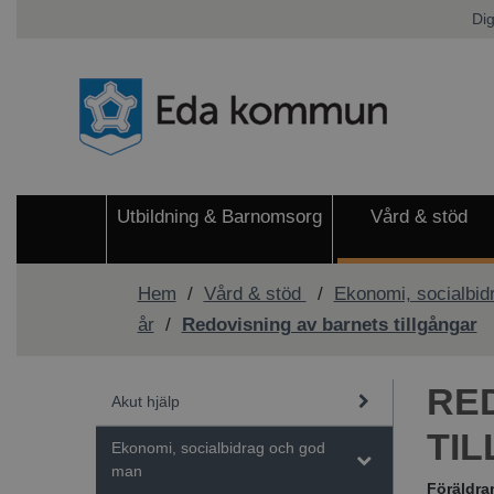
Dig
Utbildning & Barnomsorg
Vård & stöd
Hem
/
Vård & stöd
/
Ekonomi, socialbid
år
/
Redovisning av barnets tillgångar
RE
Akut hjälp
TI
Ekonomi, socialbidrag och god
man
Föräldrar