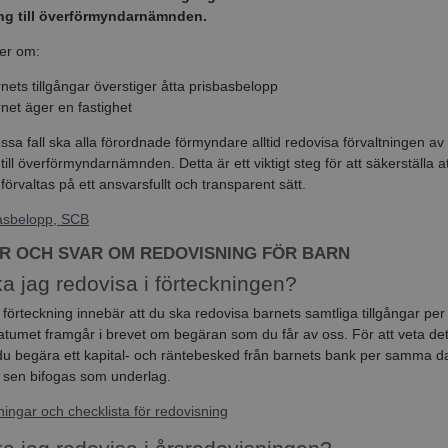
ing till överförmyndarnämnden.
ler om:
nets tillgångar överstiger åtta prisbasbelopp
net äger en fastighet
ssa fall ska alla förordnade förmyndare alltid redovisa förvaltningen av
 till överförmyndarnämnden. Detta är ett viktigt steg för att säkerställa a
 förvaltas på ett ansvarsfullt och transparent sätt.
asbelopp, SCB
R OCH SVAR OM REDOVISNING FÖR BARN
a jag redovisa i förteckningen?
 förteckning innebär att du ska redovisa barnets samtliga tillgångar per e
tumet framgår i brevet om begäran som du får av oss. För att veta det
u begära ett kapital- och räntebesked från barnets bank per samma d
 sen bifogas som underlag.
ningar och checklista för redovisning