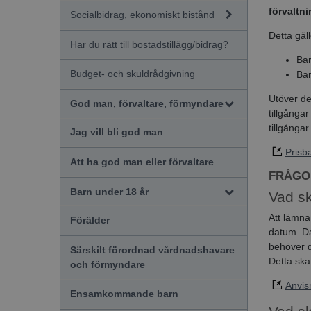
förvaltn
Socialbidrag, ekonomiskt bistånd
Detta gäl
Har du rätt till bostadstillägg/bidrag?
Bar
Budget- och skuldrådgivning
Bar
Utöver de
God man, förvaltare, förmyndare
tillgångar
tillgångar
Jag vill bli god man
Prisb
Att ha god man eller förvaltare
FRÅGO
Barn under 18 år
Vad sk
Att lämna
Förälder
datum. Da
behöver d
Särskilt förordnad vårdnadshavare
Detta ska
och förmyndare
Anvis
Ensamkommande barn