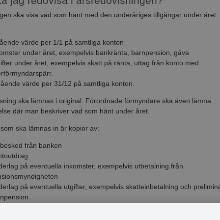
a jag redovisa i årsredovisningen?
gen ska visa vad som hänt med den underåriges tillgångar under året.
ående värde per 1/1 på samtliga konton
omster under året, exempelvis bankränta, barnpension, gåva
ifter under året, exempelvis skatt på ränta, uttag från konto med
rförmyndarspärr.
ående värde per 31/12 på samtliga konton.
sning ska lämnas i original. Förordnade förmyndare ska även lämna
else där man beskriver vad som hänt under året.
som ska lämnas in är kopior av:
besked från banken
ntoutdrag
erlag på eventuella inkomster, exempelvis utbetalning från
nsionsmyndigheten
erlag på eventuella utgifter, exempelvis skatteinbetalning och prelimin
rnpension
r jag om räkningen inte är i balans?