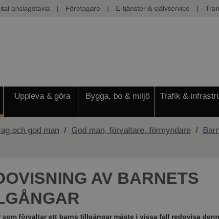
ital anslagstavla
|
Företagare
|
E-tjänster & självservice
|
Tran
Uppleva & göra
Bygga, bo & miljö
Trafik & infrastr
rag och god man
/
God man, förvaltare, förmyndare
/
Barn
DOVISNING AV BARNETS
LLGÅNGAR
 som förvaltar ett barns tillgångar måste i vissa fall redovisa den