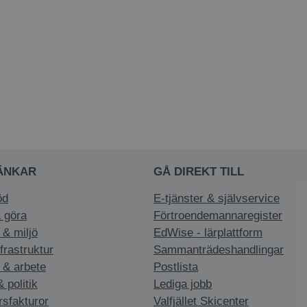
ÄNKAR
GÅ DIREKT TILL
öd
E-tjänster & självservice
 göra
Förtroendemannaregister
 & miljö
EdWise - lärplattform
nfrastruktur
Sammanträdeshandlingar
 & arbete
Postlista
politik
Lediga jobb
rsfakturor
Valfjället Skicenter