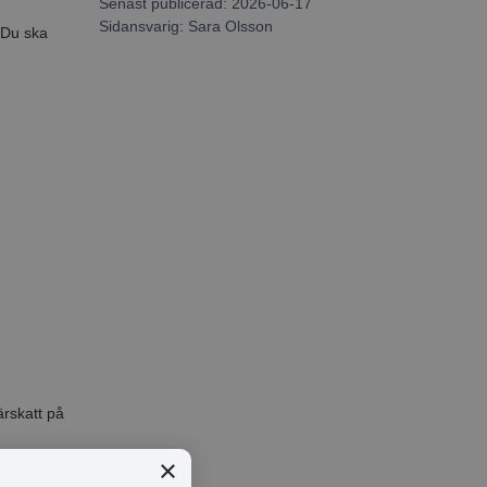
Senast publicerad: 2026-06-17
Sidansvarig:
Sara Olsson
 Du ska
ärskatt på
×