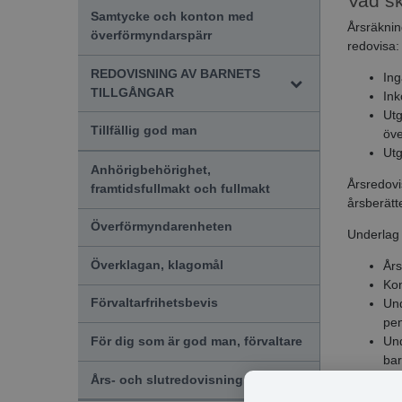
Vad sk
Samtycke och konton med
Årsräknin
överförmyndarspärr
redovisa:
REDOVISNING AV BARNETS
Ing
TILLGÅNGAR
Ink
Utg
Tillfällig god man
öve
Utg
Anhörigbehörighet,
Årsredovi
framtidsfullmakt och fullmakt
årsberätt
Överförmyndarenheten
Underlag 
Överklagan, klagomål
Års
Ko
Förvaltarfrihetsbevis
Und
pe
Und
För dig som är god man, förvaltare
ba
Års- och slutredovisning, arvode
Vad gö