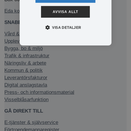
Eda kommun på Facebook
AVVISA ALLT
SNABBLÄNKAR
VISA DETALJER
Vård & stöd
Uppleva & göra
Bygga, bo & miljö
Trafik & infrastruktur
Näringsliv & arbete
Kommun & politik
Leverantörsfakturor
Digital anslagstavla
Press- och informationsmaterial
Visselblåsarfunktion
GÅ DIREKT TILL
E-tjänster & självservice
Förtroendemannaregister