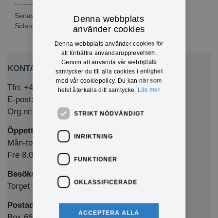
Senast publicerad: 2026-07-16
Denna webbplats
Sidansvarig:
Christoffer Damström
använder cookies
Denna webbplats använder cookies för
att förbättra användarupplevelsen.
Genom att använda vår webbplats
KONTAKTA OSS
samtycker du till alla cookies i enlighet
med vår cookiepolicy. Du kan när som
Tfn: +46 (0)571-281 00
helst återkalla ditt samtycke.
Läs mer
E-post: kommun@eda.se
Org.nr: 212000-1769
STRIKT NÖDVÄNDIGT
Öppettider Medborgarkontor/växel
INRIKTNING
Mån-tors 8.00-12.00 & 13.00-16.00
Fre 8.00-12.00 & 13.00-15.00
FUNKTIONER
Besöksadress
OKLASSIFICERADE
Torget 1, 673 32 Charlottenberg
Postadress
ACCEPTERA ALLA
Box 66, 673 22 Charlottenberg