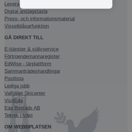
Leverantörsfakturor
Digital anslagstavla
Press- och informationsmaterial
Visselblåsarfunktion
GÅ DIREKT TILL
E-tjänster & självservice
Förtroendemannaregister
EdWise - lärplattform
Sammanträdeshandlingar
Postlista
Lediga jobb
Valfjället Skicenter
VisitEda
Eda Bostads AB
Teknik i Väst
OM WEBBPLATSEN