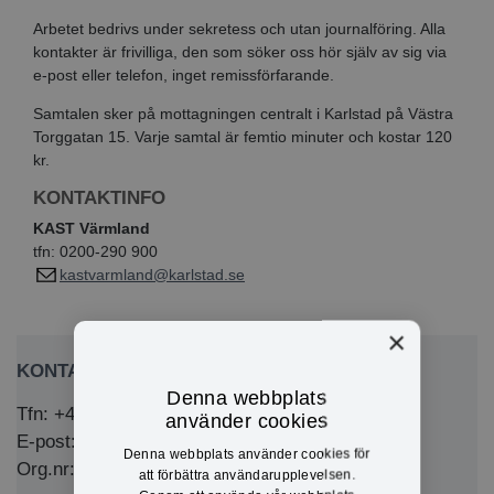
Arbetet bedrivs under sekretess och utan journalföring. Alla
kontakter är frivilliga, den som söker oss hör själv av sig via
e-post eller telefon, inget remissförfarande.
Samtalen sker på mottagningen centralt i Karlstad på Västra
Torggatan 15. Varje samtal är femtio minuter och kostar 120
kr.
KONTAKTINFO
KAST Värmland
tfn: 0200-290 900
kastvarmland@karlstad.se
×
KONTAKTA OSS
Denna webbplats
Tfn: +46 (0)571-281 00
använder cookies
E-post: kommun@eda.se
Denna webbplats använder cookies för
Org.nr: 212000-1769
att förbättra användarupplevelsen.