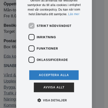
Genom att använda vår webbplats
Öppettider Medborgarkontor/växel
samtycker du till alla cookies i enlighet
Mån-tors 8.00-12.00 & 13.00-16.00
med vår cookiepolicy. Du kan när som
helst återkalla ditt samtycke.
Läs mer
Fre 8.00-12.00 & 13.00-15.00
Besöksadress
STRIKT NÖDVÄNDIGT
Torget 1, 673 32 Charlottenberg
INRIKTNING
Postadress
Box 66, 673 22 Charlottenberg
FUNKTIONER
Eda kommun på Facebook
OKLASSIFICERADE
SNABBLÄNKAR
Vård & stöd
ACCEPTERA ALLA
Uppleva & göra
Bygga, bo & miljö
AVVISA ALLT
Trafik & infrastruktur
Näringsliv & arbete
VISA DETALJER
Kommun & politik