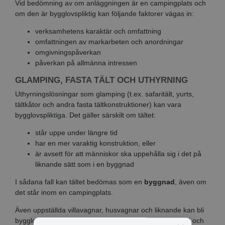
Vid bedömning av om anläggningen är en campingplats och
om den är bygglovspliktig kan följande faktorer vägas in:
verksamhetens karaktär och omfattning
omfattningen av markarbeten och anordningar
omgivningspåverkan
påverkan på allmänna intressen
GLAMPING, FASTA TÄLT OCH UTHYRNING
Uthyrningslösningar som glamping (t.ex. safaritält, yurts,
tältkåtor och andra fasta tältkonstruktioner) kan vara
bygglovspliktiga. Det gäller särskilt om tältet:
står uppe under längre tid
har en mer varaktig konstruktion, eller
är avsett för att människor ska uppehålla sig i det på
liknande sätt som i en byggnad
I sådana fall kan tältet bedömas som en
byggnad
, även om
det står inom en campingplats.
Även uppställda villavagnar, husvagnar och liknande kan bli
bygglovspliktiga om de står uppställda en längre period och