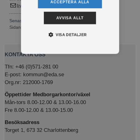
ACCEPTERA ALLA
bygg@eda.se
AVVISA ALLT
Senast publicerad: 2026-04-01
Sidansvarig:
Lisa Olsén
VISA DETALJER
KONTAKTA OSS
Tfn: +46 (0)571-281 00
E-post: kommun@eda.se
Org.nr: 212000-1769
Öppettider Medborgarkontor/växel
Mån-tors 8.00-12.00 & 13.00-16.00
Fre 8.00-12.00 & 13.00-15.00
Besöksadress
Torget 1, 673 32 Charlottenberg