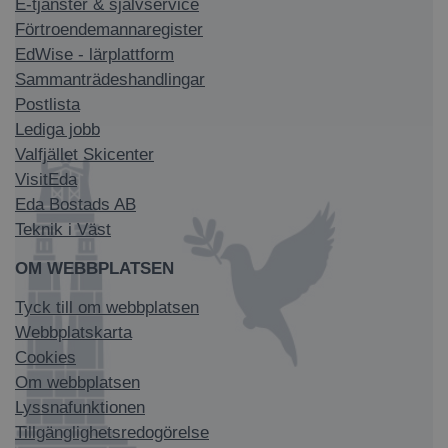
E-tjänster & självservice
Förtroendemannaregister
EdWise - lärplattform
Sammanträdeshandlingar
Postlista
Lediga jobb
Valfjället Skicenter
VisitEda
Eda Bostads AB
Teknik i Väst
OM WEBBPLATSEN
Tyck till om webbplatsen
Webbplatskarta
Cookies
Om webbplatsen
Lyssnafunktionen
Tillgänglighetsredogörelse