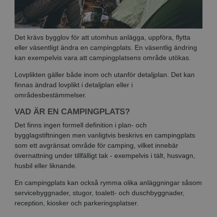
Det krävs bygglov för att utomhus anlägga, uppföra, flytta
eller väsentligt ändra en campingplats. En väsentlig ändring
kan exempelvis vara att campingplatsens område utökas.
Lovplikten gäller både inom och utanför detaljplan. Det kan
finnas ändrad lovplikt i detaljplan eller i
områdesbestämmelser.
VAD ÄR EN CAMPINGPLATS?
Det finns ingen formell definition i plan- och
bygglagstiftningen men vanligtvis beskrivs en campingplats
som ett avgränsat område för camping, vilket innebär
övernattning under tillfälligt tak - exempelvis i tält, husvagn,
husbil eller liknande.
En campingplats kan också rymma olika anläggningar såsom
servicebyggnader, stugor, toalett- och duschbyggnader,
reception, kiosker och parkeringsplatser.