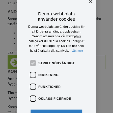
×
används som stadigvarande uthyrning eller boende.
ANDRA TILLSTÅND KAN KRÄVAS
Denna webbplats
Beroende på var campingplatsen placeras kan även andra
använder cookies
tillstånd krävas, exempelvis:
Denna webbplats använder cookies för
att förbättra användarupplevelsen.
strandskyddsdispens
Genom att använda vår webbplats
tillstånd för åtgärder nära allmän väg
samtycker du till alla cookies i enlighet
samråd vid ingrepp i naturmiljön
med vår cookiepolicy. Du kan när som
helst återkalla ditt samtycke.
Läs mer
Läs mer på
Boverkets webbplats
Ansök om bygglov via e-tjänst
STRIKT NÖDVÄNDIGT
KONTAKTINFO
INRIKTNING
Annika Värm
Bygglovshandläggare
FUNKTIONER
Thomas Olsson
Byggnadsinspektör
OKLASSIFICERADE
Kontakta byggavdelningen
tfn: 0571-180 720